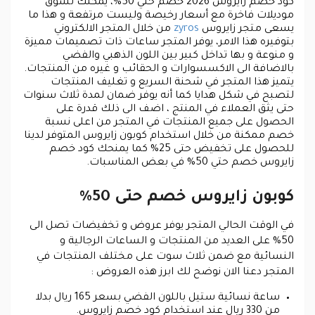
كود خصم زايروس
2026 خصم حتي 50%، يمكنك تسوق
موديلات فاخرة مع أسعار رخيصة وليست مرتفعة و هذا ما
يسعى متجر زايروس
zyros
من خلال المتجر الالكتروني
بتوفيره هذا الامر، يوفر المتجر ساعات ذات تصميمات مميزة
و منوعة و بها تداخل كبير بين اللون الذهبي والفضي
بالاضافة الى الاكسسوارات و الحقائب و غيره من المنتجات.
يتميز هذا المتجر في شحنة السريع و تغليف المنتجات
لتصبح في شكل هدايا كما أنه يوفر ضمان لمدة ثلاث سنوات
حتى يثق العملاء في المنتج ، اضف الى ذلك قدرة على
الحصول على جميع المنتجات في المتجر من اعلى نسبة
خصم ممكنة من خلال استخدام كوبون زايروس المتوفر لدينا
للحصول على تخفيض حتى 25% كما يمنحك كود خصم
زايروس خصم حتي 50% في بعض المناسبات.
كوبون زايروس خصم حتى 50%
في الوقت الحالي المتجر يوفر عروض و تخفيضات تصل الى
50% على العديد من المنتجات و الساعات الرجالية و
النسائية مع ضمن ثلاث سوت على مختلف المنتجات في
المتجر دعنا الان نوضح لك ابرز هذه العروض :
ساعة نسائية ستيل باللون الفضي بسعر 165 ريال بدلا
من 330 ريال عند استخدام كود خصم زايروس.