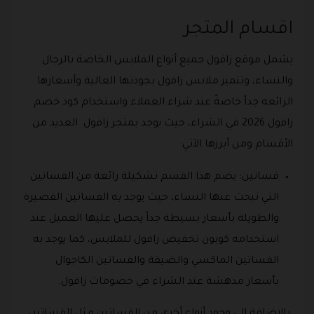
اقسام المتجر
يشمل موقع زافول جميع أنواع الملابس الخاصة بالرجال
والنساء، وتتميز ملابس زافول بجودتها العالية وأسعارها
الرائعه جداً خاصةً عند شراء العملاء واستخدام كود خصم
زافول 2026 في الشراء، حيث يوجد بمتجر زافول العديد من
الأقسام ومن أبرزها الآتي:
فساتين: يضم هذا القسم تشكيلة رائعة من الفساتين
التي تبحث عنها النساء، حيث يوجد به الفساتين القصيرة
والطويلة بأسعار بسيطة جداً يحصل عليها العميل عند
استخدامه كوبون تخفيض زافول للملابس، كما يوجد به
الفساتين الماكسي والضيقة والفساتين الكاجوال
بأسعار مدهشة عند الشراء في خصومات زافول.
بالإضافة إلى وجود أنواع أخرى من الفساتين مثل الفساتين