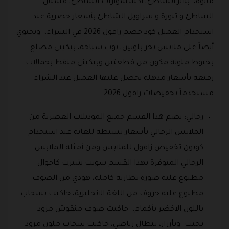
مايوة، بلايز الشاطئ، اكسسوارات الشاطئ، فستان
الشاطئ و تنورة و سراويل الشاطئ بأسعار حصرية عند
استخدام العميل كود خصم زافول 2026 في الشراء، ويحتوي
أيضاً على ملابس بحر بلونين، ثوب سباحة، بيكيني مضلع
بخيوط ملونة مكون من قطعتين وبيكيني منقط بحمالات
رفيعة بأسعار مذهلة يحصل عليها العميل عند الشراء
مستخدماً تخفيضات زافول 2026.
رجالي: يضم هذا القسم جميع الموديلات العصرية من
الملابس الرجالي بأسعار بسيطة للغاية عند استخدام
كوبون تخفيض زافول للملابس ومن أمثلة الملابس
الرجالي المتوفرة بهذا القسم سويت شيرت كاجوال
مطبوع عليه صورة بطارية كاملة، هودي من الصوف
مطبوع عليه حروف من اللغة الانجليزية، جاكيت بسحاب
باللون الاخضر بأكمام، جاكيت صوف منقوش مزود
بجيب وبأزرار، بنطال رياضي، جاكيت سحاب ملون مزود