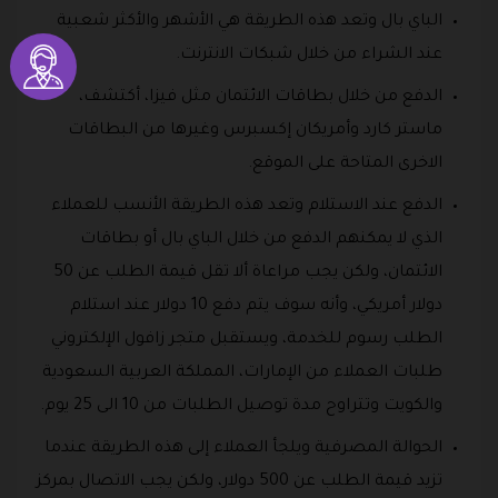
الباي بال وتعد هذه الطريقة هي الأشهر والأكثر شعبية
عند الشراء من خلال شبكات الانترنت.
الدفع من خلال بطاقات الائتمان مثل فيزا، أكتشف،
ماستر كارد وأمريكان إكسبرس وغيرها من البطاقات
الاخرى المتاحة على الموقع.
الدفع عند الاستلام وتعد هذه الطريقة الأنسب للعملاء
الذي لا يمكنهم الدفع من خلال الباي بال أو بطاقات
الائتمان، ولكن يجب مراعاة ألا تقل قيمة الطلب عن 50
دولار أمريكي، وأنه سوف يتم دفع 10 دولار عند استلام
الطلب رسوم للخدمة، ويستقبل متجر زافول الإلكتروني
طلبات العملاء من الإمارات، المملكة العربية السعودية
والكويت وتتراوح مدة توصيل الطلبات من 10 الى 25 يوم.
الحوالة المصرفية ويلجأ العملاء إلى هذه الطريقة عندما
تزيد قيمة الطلب عن 500 دولار، ولكن يجب الاتصال بمركز