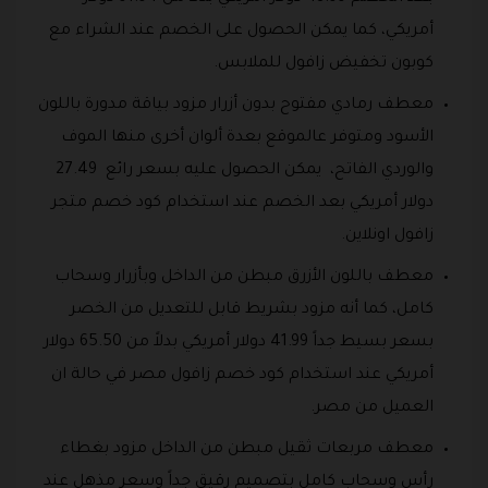
أمريكي، كما يمكن الحصول على الخصم عند الشراء مع
كوبون تخفيض زافول للملابس.
معطف رمادي مفتوح بدون أزرار مزود بياقة مدورة باللون
الأسود ومتوفر عالموقع بعدة ألوان أخرى منها الموف
والوردي الفاتح، يمكن الحصول عليه بسعر رائع 27.49
دولار أمريكي بعد الخصم عند استخدام كود خصم متجر
زافول اونلاين.
معطف باللون الأزرق مبطن من الداخل وبأزرار وسحاب
كامل، كما أنه مزود بشريط قابل للتعديل من الخصر
بسعر بسيط جداً 41.99 دولار أمريكي بدلاً من 65.50 دولار
أمريكي عند استخدام كود خصم زافول مصر في حالة ان
العميل من مصر.
معطف مربعات ثقيل مبطن من الداخل مزود بغطاء
رأس وسحاب كامل بتصميم رقيق جداً وسعر مذهل عند