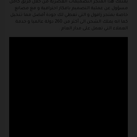
يمتلك هذا المتجر التصميمات العصرية من خلال فريق كامل
مسؤول عن عملية التصميم بافكار احترافية و مع مصانع
خاصة بمتجر زافول و التي تعطي لك جودة أفضل مما تتخيل
كما انه يملك الشحن الى أكثر من 260 دولة عالميا و خدمة
العملاء التي تعمل على مدار العام .