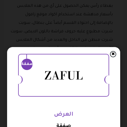
بغطاء رأس يمكن الحصول على أي من هذه الملابس
بأسعار مدهشة عند استخدام اكواد موقع زافول
بالإضافة إلى احتواء القسم أيضاً على بنطال، سويت
شيرت مطبوع عليه حروف فراشة باللون الابيض، سويت
شيرت مبطن من الداخل والعديد من أشكال الملابس
الأخرى المتوفرة بهذا القسم بأسعار حصرية عند
✖
استخدام العملاء كود خصم زافول 2026.
صفقة
مقاسات كبيرة: يتميز متجر زافول بتخصيص قسم كامل
للمقاسات الكبيرة حرصاً منه على إرضاء عملائه وتلبية
طلباتهم ويحتوي هذا القسم على المقاسات الكبيرة من
مجموعة كبيرة من الملابس التي يبحث عنها العملاء
وتشكيلة راقية جداً وبأسعار مميزة للغاية عند استخدام
كود خصم زافول علي جميع المنتجات ومن أمثلة
العرض
الملابس التي يحتويها قسم المقاسات الكبيرة في متجر
صفقة