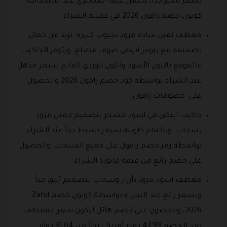
بسعر مميز جداً، يحصل عليه المشتري عند استخدامة
كوبون خصم زافول 2026 في عملية الشراء.
معطف ثقيل سادة مزود بجيوب كبيرة تزيد من جمال
تصميمه مع بلوفر ابيض صوف مضلع، ويتوفر الجاكيت
عالموقع باللون الأسود واللون الوردي الفاتح بسعر مذهل
عند الشراء بواسطة كود خصم زافول 2026 والحصول
على خصومات زافول.
جاكيت ابيض في اسود مشجر بتصميم جميل مزود
بسحاب وبأكمام طويلة بسعر بسيط جداً عند الشراء
بواسطة رمز خصم زافول على جميع المنتجات والحصول
على خصم رائع من قيمة فاتورة الشراء.
معطف اسود مزود بأزرار وسحاب بتصميم أنيق جداً
وبسعر رائع عند الشراء بواسطة كوبون خصم Zaful
2026، والحصول علي خصم هائل ليكون سعر المعطف
بعد الخصم 43.99 دولار أمريكي بدلاً من 91.04 دولار