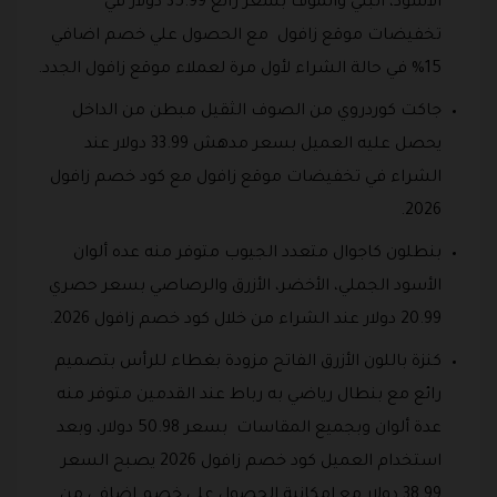
الأسود، البني والموف بسعر رائع 35.99 دولار في
تخفيضات موقع زافول مع الحصول علي خصم اضافي
15% في حالة الشراء لأول مرة لعملاء موقع زافول الجدد.
جاكت كوردروي من الصوف الثقيل مبطن من الداخل
يحصل عليه العميل بسعر مدهش 33.99 دولار عند
الشراء في تخفيضات موقع زافول مع كود خصم زافول
2026.
بنطلون كاجوال متعدد الجيوب متوفر منه عده ألوان
الأسود الجملي، الأخضر، الأزرق والرصاصي بسعر حصري
20.99 دولار عند الشراء من خلال كود خصم زافول 2026.
كنزة باللون الأزرق الفاتح مزودة بغطاء للرأس بتصميم
رائع مع بنطال رياضي به رباط عند القدمين متوفر منه
عدة ألوان وبجميع المقاسات بسعر 50.98 دولار، وبعد
استخدام العميل كود خصم زافول 2026 يصبح السعر
38.99 دولار مع إمكانية الحصول على خصم إضافي من