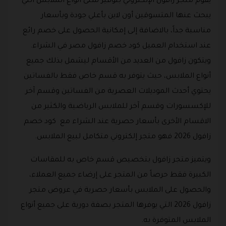
يقوم متجر زافول الإلكتروني بتوفير شتى أنواع الملابس التي
يبحث عنها المتسوقين أون لاين بأعلي جودة وبأسعار
مناسبة جداً، بالاضافة إلى إمكانية الحصول على خصم رائع
عند استخدام العميل كود خصم زافول مصر في الشراء.
ويتكون زافول من العديد من الأقسام ليشمل بذلك جميع
أنواع الملابس، حيث يتوفر به قسم خاص فقط بالفساتين
يحتوي أحدث الموديلات العصرية من الفساتين وقسم آخر
للإكسسورات وقسم آخر للملابس الرياضية والكثير من
الاقسام الأخرى بأسعار حصرية عند الشراء مع كود خصم
زافول 2026 فهو متجر إلكتروني متكامل لبيع الملابس.
ويتميز متجر زافول بتخصيص قسم خاص به للمقاسات
الكبيرة فقط حرصاً من المتجر على إرضاء جميع العملاء،
والحصول على الملابس بأسعار حصرية في عروض متجر
زافول 2026 التي يوفرها المتجر بصفة دورية على جميع أنواع
الملابس المتوفرة به.