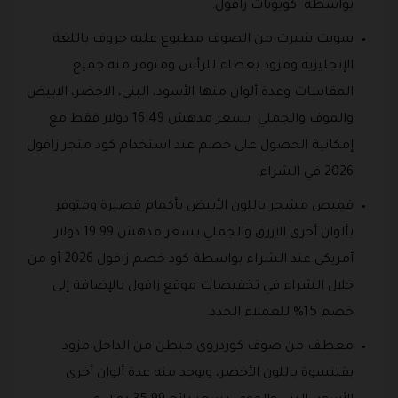
بواسطة كوبونات زافول.
سويت شيرت من الصوف مطبوع عليه حروف باللغة
الإنجليزية ومزود بغطاء للرأس ومتوفر منه جميع
المقاسات وعدة ألوان منها الأسود، البني، الاخضر، الابيض
والموف والجملي بسعر مدهش 16.49 دولار فقط مع
إمكانية الحصول على خصم عند استخدام كود متجر زافول
2026 في الشراء.
قميص مشجر باللون الأبيض بأكمام قصيرة ومتوفر
بألوان أخرى الازرق والجملي بسعر مدهش 19.99 دولار
أمريكي عند الشراء بواسطة كود خصم زافول 2026 أو من
خلال الشراء في تخفيضات موقع زافول بالإضافة إلى
خصم 15% للعملاء الجدد.
معطف من صوف كوردروي مبطن من الداخل مزود
بقلنسوة باللون الأخضر، ويوجد منه عدة ألوان أخرى