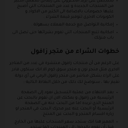
ستحصل على بريد الالكتروني على رسائل تتضمن الكثير
من المنتجات الجديدة و عدد من المنتجات التي أصبح
عليها خصومات بالاضافة الى الكثير من الاكواد و
الكوبونات الاخرى لتوفير قيمة الشراء .
إمكانية التواصل مع خدمة العملاء بسهولة .
امكانية تتبع المنتجات التي تقوم بشرائها حتى تصل الى
باب منزلك .
خطوات الشراء من متجر زافول
على الرغم من أن منتجات زافول منتشرة في عدد من المتاجر
الاخرى مثل متجر نون و متجر سوق كوم الا انك ستكون قادر
على الراء بشكل مباشر من متجر زافول الرمي في أي دولة
تقيم بها ، سنوضح لك ذلك من خلال النقاط التالية :
بعد الانتهاء من عملية التسجيل نعود إلى الصفحة
الرئيسية من زافول و يمكنك الان ان تقوم بالبحث عن
المنتج الذي تريده اما من البحث عنه في الصفحة
الرئيسية أو البحث عنه عبر محرك البحث في المتجر او
زيارة اقسام المتجر و البحث عن المنتج .
المميز هنا انك ستجد سعر المنتجات عليها من الخارج
قبل أن تقوم بالدخول الى المنتجات كما ستجد