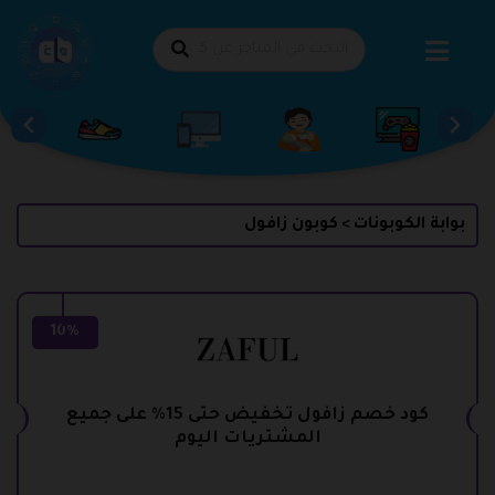
طي
حتوى
بوابة الكوبونات
كوبون زافول
>
10%
كود خصم زافول تخفيض حتى 15% على جميع
المشتريات اليوم