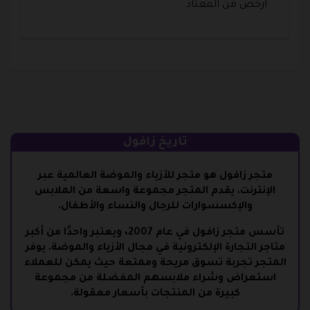
ارخص من المعتاد .
تاريخ زافول
متجر زافول هو متجر للأزياء والموضة العالمية عبر
الإنترنت. يقدم المتجر مجموعة واسعة من الملابس
والإكسسوارات للرجال والنساء والأطفال.
تأسس متجر زافول في عام 2007، ويعتبر واحدًا من أكبر
متاجر التجارة الإلكترونية في مجال الأزياء والموضة. يوفر
المتجر تجربة تسوق مريحة وممتعة حيث يمكن للعملاء
استعراض وشراء ملابسهم المفضلة من مجموعة
كبيرة من المنتجات بأسعار معقولة.