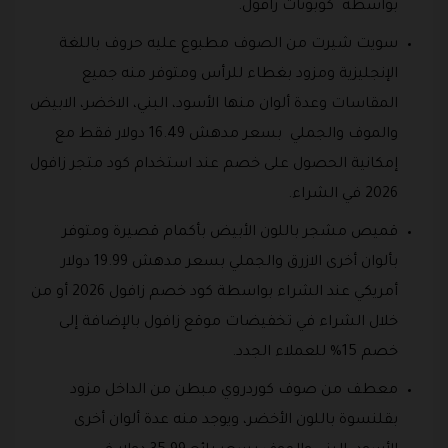
بواسطة كوبونات زافول.
سويت شيرت من الصوف مطبوع عليه حروف باللغة
الإنجليزية ومزود بغطاء للرأس ومتوفر منه جميع
المقاسات وعدة ألوان منها الأسود، البني، الاخضر، الابيض
والموف والجملي بسعر مدهش 16.49 دولار فقط مع
إمكانية الحصول على خصم عند استخدام كود متجر زافول
2026 في الشراء.
قميص مشجر باللون الأبيض بأكمام قصيرة ومتوفر
بألوان أخرى الازرق والجملي بسعر مدهش 19.99 دولار
أمريكي عند الشراء بواسطة كود خصم زافول 2026 أو من
خلال الشراء في تخفيضات موقع زافول بالإضافة إلى
خصم 15% للعملاء الجدد.
معطف من صوف كوردروي مبطن من الداخل مزود
بقلنسوة باللون الأخضر، ويوجد منه عدة ألوان أخرى