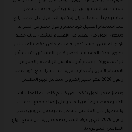
يقوم متجر زافول الإلكتروني بتوفير شتى أنواع الملابس التي
يبحث عنها المتسوقين أون لاين بأعلي جودة وبأسعار
مناسبة جداً، بالاضافة إلى إمكانية الحصول على خصم رائع
عند استخدام العميل كود خصم زافول مصر في الشراء.
ويتكون زافول من العديد من الأقسام ليشمل بذلك جميع
أنواع الملابس، حيث يتوفر به قسم خاص فقط بالفساتين
يحتوي أحدث الموديلات العصرية من الفساتين وقسم آخر
للإكسسورات وقسم آخر للملابس الرياضية والكثير من
الاقسام الأخرى بأسعار حصرية عند الشراء مع كود خصم
زافول 2026 فهو متجر إلكتروني متكامل لبيع الملابس.
ويتميز متجر زافول بتخصيص قسم خاص به للمقاسات
الكبيرة فقط حرصاً من المتجر على إرضاء جميع العملاء،
والحصول على الملابس بأسعار حصرية في عروض متجر
زافول 2026 التي يوفرها المتجر بصفة دورية على جميع أنواع
الملابس المتوفرة به.