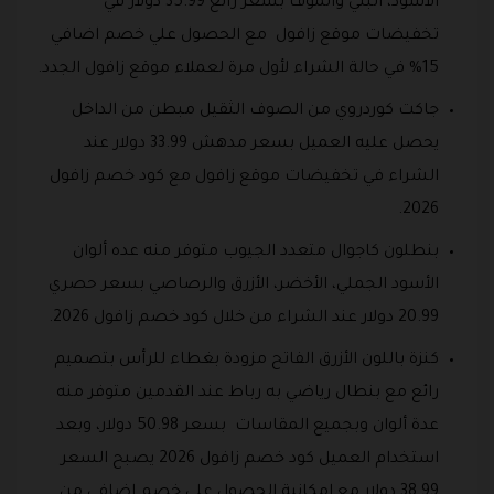
الأسود، البني والموف بسعر رائع 35.99 دولار في
تخفيضات موقع زافول مع الحصول علي خصم اضافي
15% في حالة الشراء لأول مرة لعملاء موقع زافول الجدد.
جاكت كوردروي من الصوف الثقيل مبطن من الداخل
يحصل عليه العميل بسعر مدهش 33.99 دولار عند
الشراء في تخفيضات موقع زافول مع كود خصم زافول
2026.
بنطلون كاجوال متعدد الجيوب متوفر منه عده ألوان
الأسود الجملي، الأخضر، الأزرق والرصاصي بسعر حصري
20.99 دولار عند الشراء من خلال كود خصم زافول 2026.
كنزة باللون الأزرق الفاتح مزودة بغطاء للرأس بتصميم
رائع مع بنطال رياضي به رباط عند القدمين متوفر منه
عدة ألوان وبجميع المقاسات بسعر 50.98 دولار، وبعد
استخدام العميل كود خصم زافول 2026 يصبح السعر
38.99 دولار مع إمكانية الحصول على خصم إضافي من