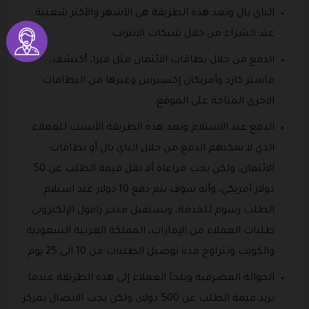
الباي بال وتعد هذه الطريقة هي الأشهر والأكثر شعبية
عند الشراء من خلال شبكات الانترنت.
الدفع من خلال بطاقات الائتمان مثل فيزا، أكتشف،
ماستر كارد وأمريكان إكسبرس وغيرها من البطاقات
الاخرى المتاحة على الموقع.
الدفع عند الاستلام وتعد هذه الطريقة الأنسب للعملاء
الذي لا يمكنهم الدفع من خلال الباي بال أو بطاقات
الائتمان، ولكن يجب مراعاة ألا تقل قيمة الطلب عن 50
دولار أمريكي، وأنه سوف يتم دفع 10 دولار عند استلام
الطلب رسوم للخدمة، ويستقبل متجر زافول الإلكتروني
طلبات العملاء من الإمارات، المملكة العربية السعودية
والكويت وتتراوح مدة توصيل الطلبات من 10 الى 25 يوم.
الحوالة المصرفية ويلجأ العملاء إلى هذه الطريقة عندما
تزيد قيمة الطلب عن 500 دولار، ولكن يجب الاتصال بمركز