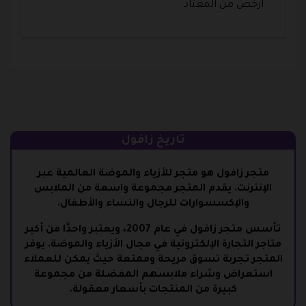
ارخص من المعتاد .
تاريخ زافول
متجر زافول هو متجر للأزياء والموضة العالمية عبر
الإنترنت. يقدم المتجر مجموعة واسعة من الملابس
والإكسسوارات للرجال والنساء والأطفال.
تأسس متجر زافول في عام 2007، ويعتبر واحدًا من أكبر
متاجر التجارة الإلكترونية في مجال الأزياء والموضة. يوفر
المتجر تجربة تسوق مريحة وممتعة حيث يمكن للعملاء
استعراض وشراء ملابسهم المفضلة من مجموعة
كبيرة من المنتجات بأسعار معقولة.