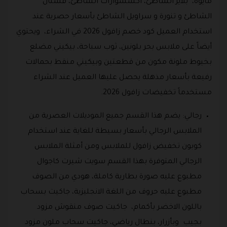
مايوة، بلايز الشاطئ، اكسسوارات الشاطئ، فستان
الشاطئ و تنورة و سراويل الشاطئ بأسعار حصرية عند
استخدام العميل كود خصم زافول 2026 في الشراء، ويحتوي
أيضاً على ملابس بحر بلونين، ثوب سباحة، بيكيني مضلع
بخيوط ملونة مكون من قطعتين وبيكيني منقط بحمالات
رفيعة بأسعار مذهلة يحصل عليها العميل عند الشراء
مستخدماً تخفيضات زافول 2026.
رجالي: يضم هذا القسم جميع الموديلات العصرية من
الملابس الرجالي بأسعار بسيطة للغاية عند استخدام
كوبون تخفيض زافول للملابس ومن أمثلة الملابس
الرجالي المتوفرة بهذا القسم سويت شيرت كاجوال
مطبوع عليه صورة بطارية كاملة، هودي من الصوف
مطبوع عليه حروف من اللغة الانجليزية، جاكيت بسحاب
باللون الاخضر بأكمام، جاكيت صوف منقوش مزود
بجيب وبأزرار، بنطال رياضي، جاكيت سحاب ملون مزود