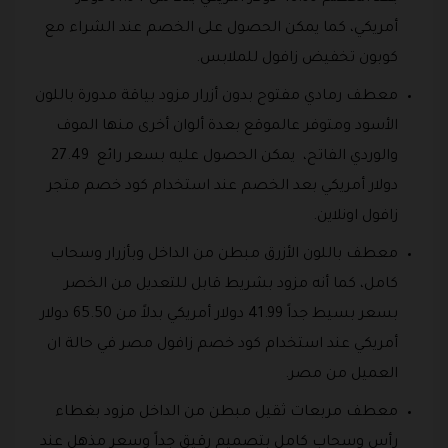
أمريكي، كما يمكن الحصول على الخصم عند الشراء مع
كوبون تخفيض زافول للملابس.
معطف رمادي مفتوح بدون أزرار مزود بياقة مدورة باللون
الأسود ومتوفر عالموقع بعدة ألوان أخرى منها الموف
والوردي الفاتح، يمكن الحصول عليه بسعر رائع 27.49
دولار أمريكي بعد الخصم عند استخدام كود خصم متجر
زافول اونلاين.
معطف باللون الأزرق مبطن من الداخل وبأزرار وسحاب
كامل، كما أنه مزود بشريط قابل للتعديل من الخصر
بسعر بسيط جداً 41.99 دولار أمريكي بدلاً من 65.50 دولار
أمريكي عند استخدام كود خصم زافول مصر في حالة ان
العميل من مصر.
معطف مربعات ثقيل مبطن من الداخل مزود بغطاء
رأس وسحاب كامل بتصميم رقيق جداً وسعر مذهل عند