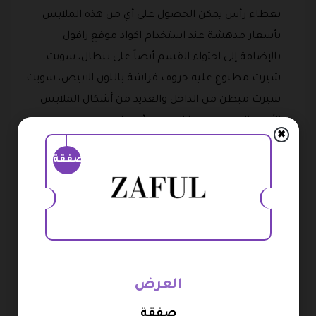
بغطاء رأس يمكن الحصول على أي من هذه الملابس
بأسعار مدهشة عند استخدام اكواد موقع زافول
بالإضافة إلى احتواء القسم أيضاً على بنطال، سويت
شيرت مطبوع عليه حروف فراشة باللون الابيض، سويت
شيرت مبطن من الداخل والعديد من أشكال الملابس
الأخرى المتوفرة بهذا القسم بأسعار حصرية عند
✖
استخدام العملاء كود خصم زافول 2026.
صفقة
مقاسات كبيرة: يتميز متجر زافول بتخصيص قسم كامل
للمقاسات الكبيرة حرصاً منه على إرضاء عملائه وتلبية
طلباتهم ويحتوي هذا القسم على المقاسات الكبيرة من
مجموعة كبيرة من الملابس التي يبحث عنها العملاء
وتشكيلة راقية جداً وبأسعار مميزة للغاية عند استخدام
كود خصم زافول علي جميع المنتجات ومن أمثلة
العرض
الملابس التي يحتويها قسم المقاسات الكبيرة في متجر
صفقة