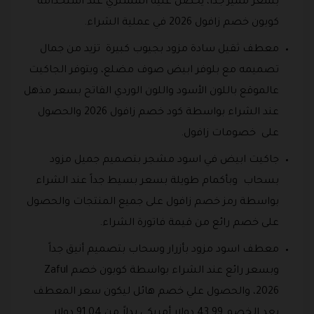
بسعر مميز جداً، يحصل عليه المشتري عند استخدامة
كوبون خصم زافول 2026 في عملية الشراء.
معطف ثقيل سادة مزود بجيوب كبيرة تزيد من جمال
تصميمه مع بلوفر ابيض صوف مضلع، ويتوفر الجاكيت
عالموقع باللون الأسود واللون الوردي الفاتح بسعر مذهل
عند الشراء بواسطة كود خصم زافول 2026 والحصول
على خصومات زافول.
جاكيت ابيض في اسود مشجر بتصميم جميل مزود
بسحاب وبأكمام طويلة بسعر بسيط جداً عند الشراء
بواسطة رمز خصم زافول على جميع المنتجات والحصول
على خصم رائع من قيمة فاتورة الشراء.
معطف اسود مزود بأزرار وسحاب بتصميم أنيق جداً
وبسعر رائع عند الشراء بواسطة كوبون خصم Zaful
2026، والحصول علي خصم هائل ليكون سعر المعطف
بعد الخصم 43.99 دولار أمريكي بدلاً من 91.04 دولار