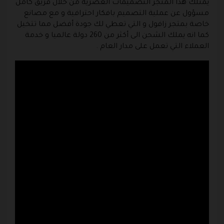
يمتلك هذا المتجر التصميمات العصرية من خلال فريق كامل
مسؤول عن عملية التصميم بافكار احترافية و مع مصانع
خاصة بمتجر زافول و التي تعطي لك جودة أفضل مما تتخيل
كما انه يملك الشحن الى أكثر من 260 دولة عالميا و خدمة
العملاء التي تعمل على مدار العام .