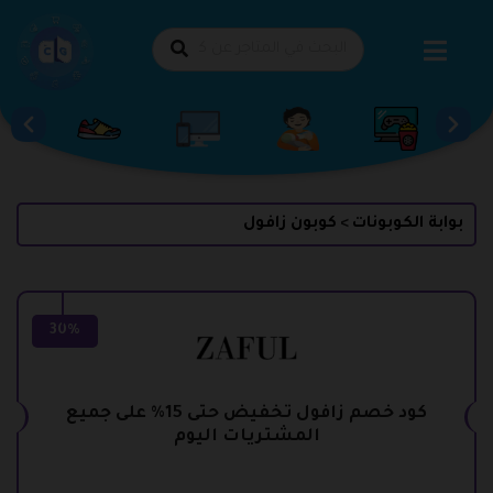
طي
حتوى
بوابة الكوبونات
كوبون زافول
>
30%
كود خصم زافول تخفيض حتى 15% على جميع
المشتريات اليوم