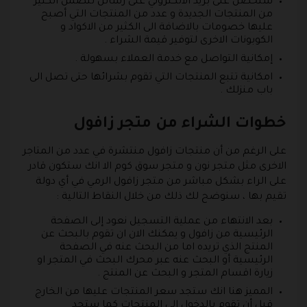
ستحصل على بريد الالكتروني على رسائل تتضمن الكثير
من المنتجات الجديدة و عدد من المنتجات التي أصبح
عليها خصومات بالاضافة الى الكثير من الاكواد و
الكوبونات الاخرى لتوفير قيمة الشراء .
إمكانية التواصل مع خدمة العملاء بسهولة .
امكانية تتبع المنتجات التي تقوم بشرائها حتى تصل الى
باب منزلك .
خطوات الشراء من متجر زافول
على الرغم من أن منتجات زافول منتشرة في عدد من المتاجر
الاخرى مثل متجر نون و متجر سوق كوم الا انك ستكون قادر
على الراء بشكل مباشر من متجر زافول الرمي في أي دولة
تقيم بها ، سنوضح لك ذلك من خلال النقاط التالية :
بعد الانتهاء من عملية التسجيل نعود إلى الصفحة
الرئيسية من زافول و يمكنك الان ان تقوم بالبحث عن
المنتج الذي تريده اما من البحث عنه في الصفحة
الرئيسية أو البحث عنه عبر محرك البحث في المتجر او
زيارة اقسام المتجر و البحث عن المنتج .
المميز هنا انك ستجد سعر المنتجات عليها من الخارج
قبل أن تقوم بالدخول الى المنتجات كما ستجد