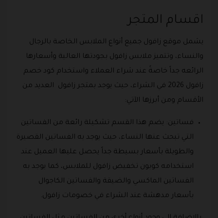
اقسام المتجر
يشمل موقع زافول جميع أنواع الملابس الخاصة بالرجال
والنساء، وتتميز ملابس زافول بجودتها العالية وأسعارها
الرائعه جداً خاصةً عند شراء العملاء واستخدام كود خصم
زافول 2026 في الشراء، حيث يوجد بمتجر زافول العديد من
الأقسام ومن أبرزها الآتي:
فساتين: يضم هذا القسم تشكيلة رائعة من الفساتين
التي تبحث عنها النساء، حيث يوجد به الفساتين القصيرة
والطويلة بأسعار بسيطة جداً يحصل عليها العميل عند
استخدامه كوبون تخفيض زافول للملابس، كما يوجد به
الفساتين الماكسي والضيقة والفساتين الكاجوال
بأسعار مدهشة عند الشراء في خصومات زافول.
بالإضافة إلى وجود أنواع أخرى من الفساتين مثل الفساتين