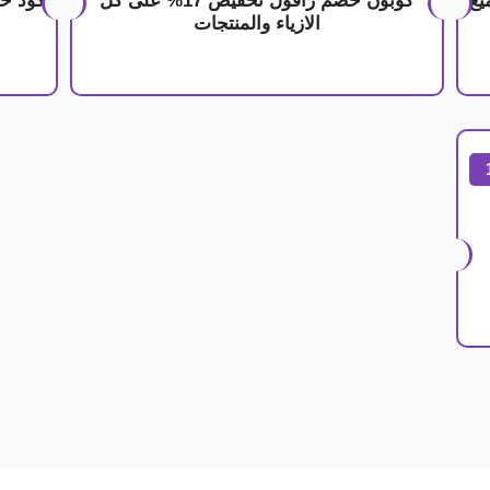
لى جميع
كوبون خصم زافول تخفيض 17% على كل
الازياء والمنتجات