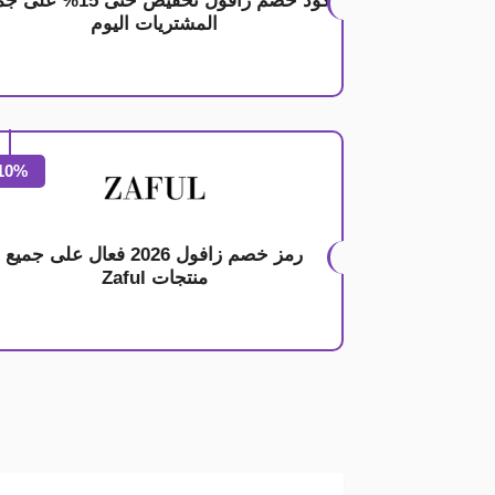
كود خصم زافول تخفيض حتى 15% ع
المشتريات اليوم
10%
رمز خصم زافول 2026 فعال على جميع
منتجات Zaful