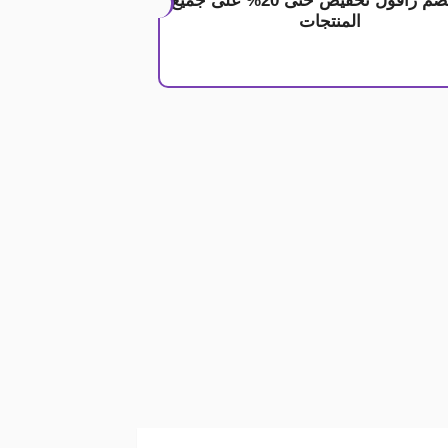
كود خصم زافول تخفيض حتى 20% على جميع
المنتجات