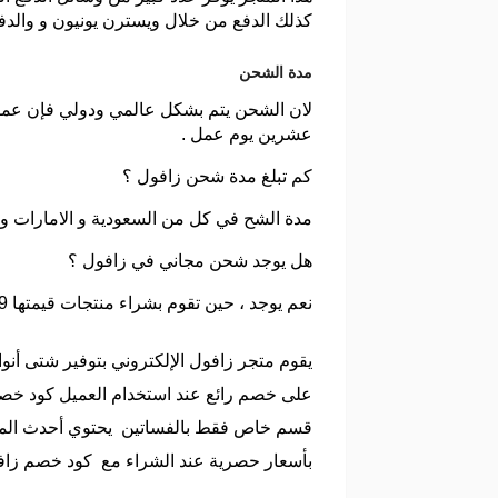
كذلك الدفع من خلال ويسترن يونيون و والدفع
مدة الشحن
لان الشحن يتم بشكل عالمي ودولي فإن عملي
عشرين يوم عمل .
كم تبلغ مدة شحن زافول ؟
مدة الشح في كل من السعودية و الامارات و 
هل يوجد شحن مجاني في زافول ؟
نعم يوجد ، حين تقوم بشراء منتجات قيمتها 99 ريال ا أكثر من ذلك ستحصل على شحن مجاني .
يقوم متجر زافول الإلكتروني بتوفير شتى أنوا
على خصم رائع عند استخدام العميل كود خصم
قسم خاص فقط بالفساتين يحتوي أحدث المود
بأسعار حصرية عند الشراء مع كود خصم زافول 2026 فهو متجر إلكتروني متكامل لبيع ا