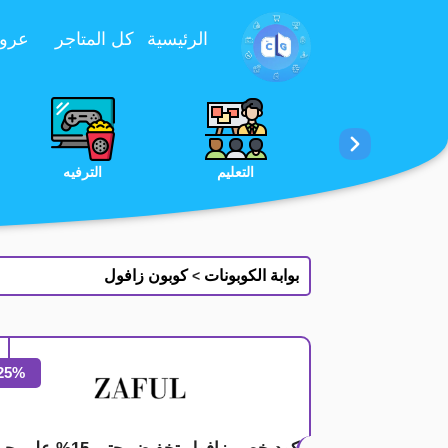
تخطي إلى المحتوى
الرئيسية
كل المتاجر
عروض 
الخدمات
الجمال والعناية
التعليم
بوابة الكوبونات
كوبون زافول
>
25%