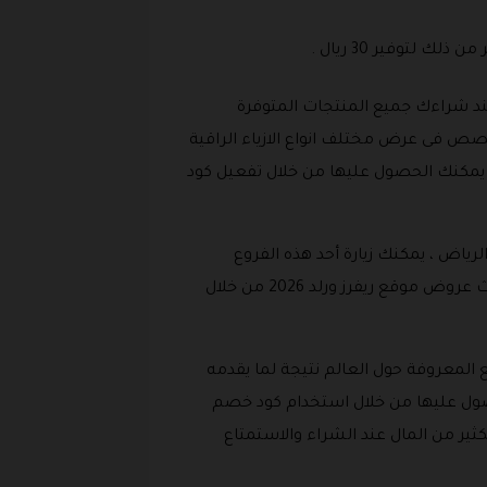
ند شراءك جميع المنتجات المتوفرة
خصص فى عرض مختلف انواع الازياء الراقية
تى يمكنك الحصول عليها من خلال تفعيل كود
واصبح الان يمتلك 5 أفرع ، 4 منها في جدة وواحد في الرياض ، يمكنك زيارة أحد هذه الفروع
للحصول على جميع المنتجات التى تلزم جميع أفراد الأسرة وبخصم رائع والاستفادة من تخفيضات ريفرز ورلد و احدث عروض موقع ريفرز ورلد 2026 من خلال
 المعروفة حول العالم نتيجة لما يقدمه
حصول عليها من خلال استخدام كود خصم
يفرز ورلد علي الملابس ، حيث انه يمكنك من خلال عروض موقع ريفرز ورلد 2026 توفير الكثير من المال عند الشراء والاستمتاع