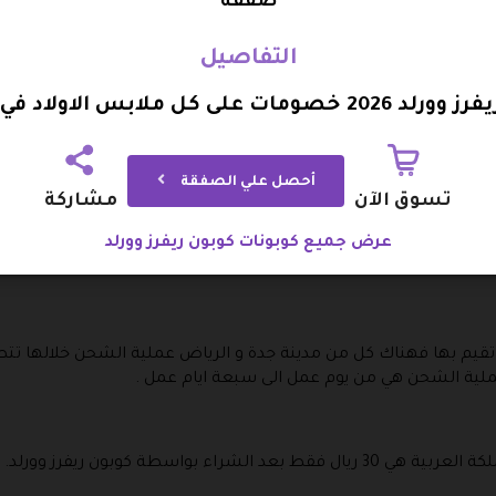
صفقة
التفاصيل
رضي مقابل كوتن .
ومات على كل ملابس الاولاد في المتجر
داس .
ربي .
ر الجوازات .
أحصل علي الصفقة
تسوق الآن
مشاركة
ة رقم 4 في ثاني ممر يمين .
عرض جميع كوبونات كوبون ريفرز وورلد
فيضات و البدأ بشكل مباشر في القيام باستخدام كوبون ريفرز وورلد ال
قيم بها فهناك كل من مدينة جدة و الرياض عملية الشحن خلالها تتط
ملية الشحن هي من يوم عمل الى سبعة ايام عمل .
ء بواسطة كوبون ريفرز وورلد.