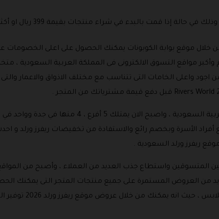
مت بالبدء في شراء منتجات بقيمة 399 ريال او أكثر من ذلك لتوفير 30 ريال .
من خلال موقع بوابة الكوبونات يمكنك الحصول على اعلى الخصومات ع
م وأكبر مواقع التسوق الالكترونى فى المملكة العربية السعودية ، مت
ومن اجود واعلى الخامات التى تتناسب مع مختلف الاذواق والاعمار وال
وتم انشاء متجر ريفرز وورلد في المملكة العربية السعودية ، 
قع ريفرز ورلد السعودية .
بين المتسوقين واستطاع جذب العديد من العملاء ، وأصبح من المواقع
عديد من العروض المستمرة على جميع منتجات المتجر التى يمكنك ال
ريفرز ورلد او كوبون خصم ر