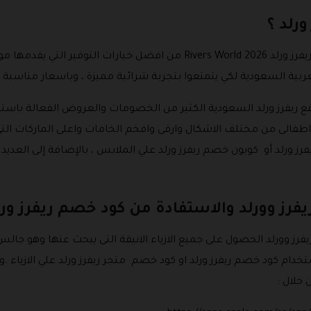
رلد ؟
يكاد يكون كود خصم ريفرز ورلد أو كود خصم ريفرز ورلد 2026 Rivers World من اف
بية السعودية لكي يتمتعوا بتجربة شرائية مميزة ، وباسعار مناسبة ل
ع ريفرز ورلد السعودية الكثير من الخصومات والعروض الفعالة باست
اطفالى من مختلف الاشكال وارقى وافخم الخامات واعلى الماركات الت
رز وورلد والاستفادة من كود خصم ريفرز ورل
 وورلد الحصول على جميع الازياء الانيقة التى يبحث عنها وهو جالس ف
دام كود خصم ريفرز ورلد او كود خصم متجر ريفرز ورلد علي الازياء .
 خلال :