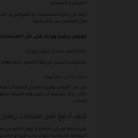
الشحن و التسليم .
أيضا في فترة التخفيضات و العروض و الخصو
فان الطلبات قد تتأخر قليلا .
كوبون ريفرز وورلد على كل المنتجات
مصاريف شحن ريفرز وورلد
مصاريف الشحن في هذا المتجر ثابتة مهما كانت ا
شحن مجاني ريفرز وورلد
ذلك ، و ال يشترط أن تكون هذه القيمة مدف
المتجر .
كيف أدفع ثمن منتجات ريفرز و
على الرغم من أن المتاجر لا توفر الكثير من و
البطاقة الائتمانية سواء كانت فيزا او ماستر ك