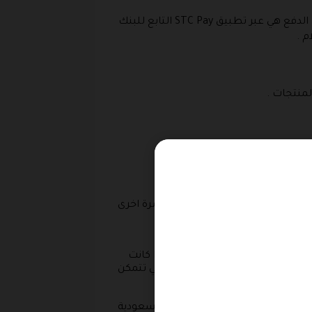
والطريقة الثانية في الدفع هي استخدام بطاقات مدى التي يسمح باستخدامها داخل المملكة و الطريقة الثالثة في الدفع هي عبر تطبيق STC Pay التابع للبنك
م .
لمنتجات .
هم .
قيام بإرجاع المنتجات إلى المتجر مرة اخرى
لى حسابك البنكي ، اما في حالة إذا كانت
كل رصيد على حسابك على المتجر لكي تتمكن
يفرز وورلد داخل المملكة العربية السعودية