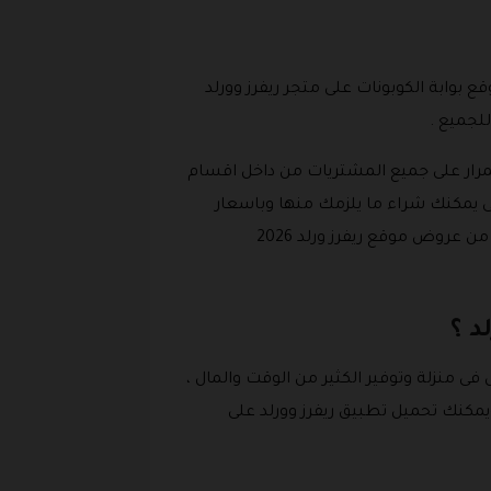
ضل خيارات التوفير التي يقدمها موقع بوابة الكوبونات على متجر ريفرز وورلد
لجميع .
مرار على جميع المشتريات من داخل اقسام
ى يمكنك شراء ما يلزمك منها وباسعار
مخفضة جدا من خلال استخدام كود خصم ريفرز ورلد أو كوبون خصم ريفرز ورلد علي الملابس ، بالإضافة إلى العديد من عروض موقع ريفرز ورلد 2026
د ؟
ى منزلة وتوفير الكثير من الوقت والمال ،
ويمكنك تحميل تطبيق ريفرز وورلد على