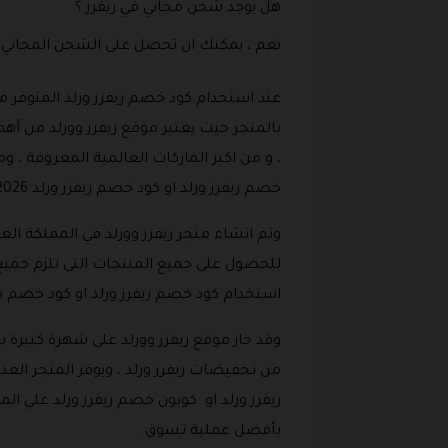
هل يوجد شحن مجاني في ريفرز ؟
نعم ، يمكنك ان تحصل على الشحن المجاني وذلك في حالة إذا ق
عند استخدام كود خصم ريفرز ورلد المتوفر 
بالمتجر حيث يعتبر موقع ريفرز وورلد من أه
، و من اكبر الماركات العالمية المعروفة ، 
خصم ريفرز ورلد او كود خصم ريفرز ورلد 2026 Rivers World قبل دفع قيمة مشترياتك من المتجر .
استخدام كود خصم ريفرز ورلد او كود خصم مو
وقد حاز موقع ريفرز وورلد على شهرة كبيرة 
من تخفيضات ريفرز ورلد ، ويوفر المتجر ال
بأفضل عملية تسوق .