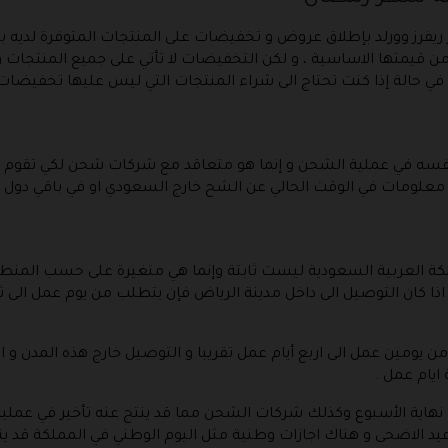
ريفرز وورلد بإطلاق عروض و تخفيضات على المنتجات المتوفرة لديه
ذا الوقت تبدأ من 20% لتصل الى 50% من قيمتها الاساسية ، و لكن التخفيضات لا تأتي على جميع
 في حالة إذا كنت تحتاج الى شراء المنتجات التي ليس عليها تخفيضات ن
 نفسه في عملية الشحن و إنما هو متعاقد مع شركات شحن لكي تقوم ب
 معلومات في الوقت الحالي عن الشح خارج السعودي او في باقي دول 
لكة العربية السعودية ليست ثابتة وإنما هي متغيرة على حسب المنطق
 اذا كان التوصيل الى داخل مدينة الرياض فإن يتطلب من يوم عمل الى ث
 يومين عمل الى اربع أيام عمل تقريبا و التوصيل خارج هذه المدن و ال
يام عمل .
ي نهاية الأسبوع وكذلك شركات الشحن مما قد ينتج عنه تأخير في عمل
 عيد الاضحى و هناك اجازات وطنية مثل اليوم الوطني في المملكة قد ي