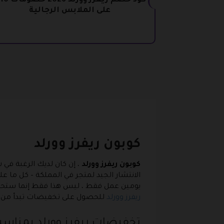
ك
على الملابس الرجالية
كوبون ريفرز وورلد
كوبون ريفرز وورلد
، إن كان لديك الرغبة في
الانتشار الجيد لمتجر في المملكة – كل ما علي
يومين عمل فقط ، ليس هذا فقط إنما ستحصل
ريفرز وورلد
للحصول على تخفيضات تبدأ من 20% لتصل إلى 25% من سعر المنتج الاصلي .
تخفيضات ريفرز وورلد بمناس