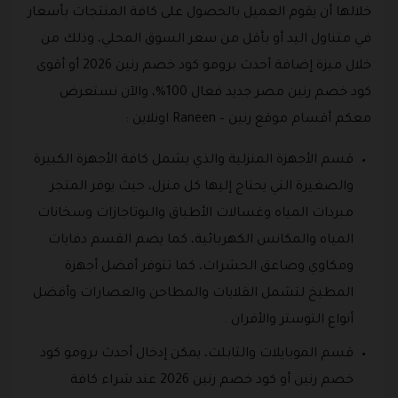
خلالها أن يقوم العميل بالحصول على كافة المنتجات بأسعار
في متناول اليد أو بأقل من سعر السوق المحلي، وذلك من
خلال ميزة إضافة أحدث برومو كود خصم رنين 2026 أو أقوى
كود خصم رنين مصر جديد فعال 100%، والآن نستعرض
معكم أقسام موقع رنين – Raneen اونلاين :
قسم الأجهزة المنزلية والذي يشمل كافة الأجهزة الكبيرة
والصغيرة التي يحتاج إليها كل منزل، حيث يوفر المتجر
مبردات المياه وغسالات الأطباق والبوتاجازات وسخانات
المياه والمكانس الكهربائية، كما يضم القسم دفايات
ومكاوي وصاعق الحشرات، كما تتوفر أفضل أجهزة
المطبخ لتشمل القلايات والمطاحن والعصارات وأفضل
أنواع التوستر والأفران .
قسم الموبايلات والتابلت، يمكن إدخال أحدث برومو كود
خصم رنين أو كود خصم رنين 2026 عند شراء كافة