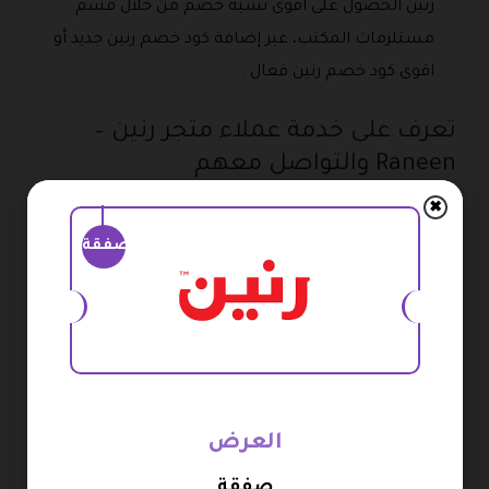
رنين الحصول على أقوى نسبة خصم من خلال قسم
مستلزمات المكتب، عبر إضافة كود خصم رنين جديد أو
اقوى كود خصم رنين فعال .
تعرف على خدمة عملاء متجر رنين –
Raneen والتواصل معهم
✖
يمكنكم التواصل مع خدمة العملاء عبر الموقع الرسمي
صفقة
الإلكتروني من خلال هذا الرابط :
https://ahlan.raneen.com/submit_ticket ، قم بماء
البيانات المطلوبة والتي تتمثل في ” الاسم / الايميل / رقم
الهاتف / الرسالة ” ، وسيقوم احد ممثلي خدمة العملاء
بالرد على كافة الاستفسارات .
الاتصال الهاتفي : يمكن لكافة العملاء الاتصال بخدمة
العرض
العملاء عبر الرقم الساخن الخاص بشركة رنين وهو ”
16113 “.
صفقة