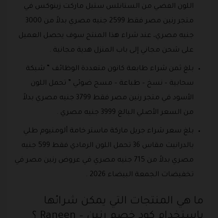
اللون الفضي من الستانلس ستيل ماركت زينوكس في
متجر رنين مصر فقط 2599 جنيه مصري بدلاً من 3000
جنيه مصري، عند شراء هذا المنتج سوف يحصل العميل
على شحن مجاني إلى باب المنزل هدية مجانية .
بلغ ثمن شراء طابعة كانون متعددة الوظائف ” شبكة
سحابية – نسخ – طباعة – مسح ضوئي ” تحمل اللون
الأسود في متجر رنين مصر فقط 3799 جنيه مصري بدلاً
من السعر الأصلي البالغ 3999 جنيه مصري .
بلغ سعر شراء جريل ماركة ماستر خامة ألومنيوم طلي
بالدرانيت مقاس 36 تحمل اللون الرمادي فقط 599 جنيه
مصري بدلاً من 715 جنيه مصري في عروض رنين مصر في
تخفيضات الجمعة البيضاء 2026 .
ما هي المنتجات التي يمكن شرائها
باستخدام كود خصم رنين – Raneen ؟