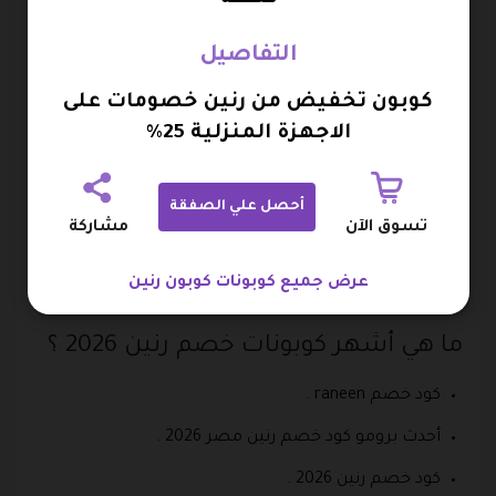
الصفحة الرسمية على فيسبوك، يمكنكم التواصل مع
التفاصيل
أحد ممثلي خدمة لعملاء عبر فيسبوك من هنا :
كوبون تخفيض من رنين خصومات على
https://www.facebook.com/raneenPage/ .
الاجهزة المنزلية 25%
يمكنكم التواصل عبر رسائل الصفحة الرسمية على لينكد
ان من هنا : https://www.linkedin.com/company/raneen/
أحصل علي الصفقة
.
تسوق الآن
مشاركة
الصفحة الرسمية لمتجر نين عبر انستجرام من خلال هذا
عرض جميع كوبونات كوبون رنين
الرابط : https://www.instagram.com/raneenoffers/ .
ما هي أشهر كوبونات خصم رنين 2026 ؟
كود خصم raneen .
أحدث برومو كود خصم رنين مصر 2026 .
كود خصم رنين 2026 .