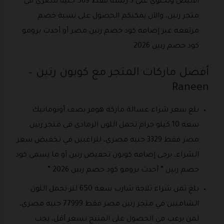
الأبيض وتحتوي على 3 ريشة فقط 589 جنيه مصري في
متجر رنين، والآن يمكنكم الحصول على نسبة خصم
مرتفعة عبر إضافة كود خصم رنين مصر أو أحدث برومو
كود خصم رنين 2026 .
أفضل ماركات المتجر مع كوبون رنين –
Raneen
بلغ سعر شراء غسالة ماركة هوفر نصف أوتوماتيك
سعة 10 كيلو جرام تحمل اللون الرمادي في متجر رنين
مصر فقط 3329 جنيه مصري، للراغبين في تخفيض سعر
الشراء، يرجى إضافة كوبون تخفيض رنين أو ما يسمى كود
خصم رنين ” أحدث برومو كود خصم رنين 2026 ” .
بلغ ثمن شراء ثلاجة شارب سعة 650 لتر تحمل اللون
الشامبين في متجر رنين مصر فقط 77999 جنيه مصري،
لمن يرغب في الحصول على المنتج بسعر أقل، يجب