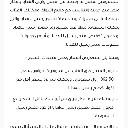
المتسوقين بفضل ما يقدمه من افضل وارقى الهدايا بافكار
وتصاميم حديثة وتتناسب مع جميع الأذواق ومختلف الفئات
، بالاضافة الى مميزات وتخفيضات متجر رسيل للهدايا والتى
يمكنك الاستفادة منها عند تطبيق رمز خصم رسيل للهدايا
او كوبون تخفيض متجر رسيل للهدايا او أيا من كوبونات
خصومات متجر رسيل للهدايا.
وفيما يلى نستعرض أسعار بعض منتجات المتجر :
يوفر المتجر حلق القلب من مجوهرات جواهر بسعر
862.50 ريال سعودي ، ويمكنك شراءه بسعر أقل مع
اكواد خصم رسيل للهدايا .
ويمكنك شراء عطر جراي من أروماتك باقل الاسعار مع
كوبون خصم تطبيق رسيل للهدايا او كود خصم رسيل
السعودية .
بالاضافة الى امكانية شراء شال على البال من أرال بسعر