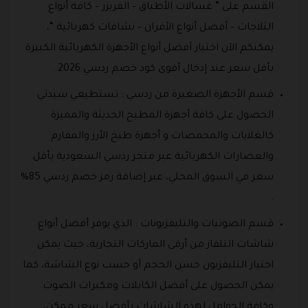
القسم على ” غسالات الأطباق – الفريزر – كافة أنواع
الثلاجات – أفضل أنواع الأفران – نشافات كهربائية “،
يمكنكم الآن اختيار أفضل أنواع الأجهزة الكهربائية الكبيرة
بأقل سعر عند إدخال أقوى كود خصم ردسي 2026 .
قسم الأجهزة الصغيرة من ردسي : تستطيعي سيدتي
الحصول على كافة أجهزة المطبخ الحديثة والمميزة
كالغلايات والمحمصات و أجهزة طبخ الأرز والمفارم
والعصارات الكهربائية عبر متجر ردسي السعودية بأقل
سعر في السوق المحلي، عبر إضافة رمز خصم ردسي 85%
.
قسم الصوتيات والتليفزيونات : الذي يوفر أفضل أنواع
شاشات التلفاز من أرقى الماركات التجارية، حيث يمكن
اختيار التليفزيون حسن الحجم أو حسب نوع الشاشة، كما
يمكن الحصول على أفضل الكابلات ومكبرات الصوت
وكافة الحوامل لهذه الشاشات بأفضل سعر ممكن،