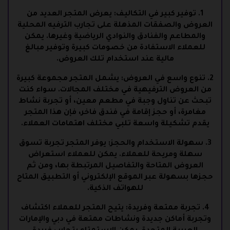
1. توفير كبير في التكاليف: يعرض المتجر العديد من
العروض والصفقات المذهلة على تجارب الترفيه المحلية
والمطاعم والفنادق والنوادي الرياضية وغيرها. يمكن
للعملاء الاستفادة من خصومات كبيرة وتوفير مبالغ
مالية عند استخدام تلك العروض.
2. تنوع واسع في العروض: يشمل المتجر مجموعة كبيرة
من العروض الترفيهية في مختلف المجالات. سواء كنت
تبحث عن تناول وجبة في مطعم معين، أو تجربة نشاط
مغامرة، أو حجز إقامة في فندق فاخر، فإن هذا المتجر
يقدم تشكيلة واسعة تلبي مختلف اهتمامات العملاء.
3. سهولة الاستخدام والحجز: يوفر المتجر تجربة تسوق
سهلة ومريحة للعملاء. يمكن للعملاء استعراض
العروض المتاحة والتفاصيل المرتبطة بها، ومن ثم
حجزها بسهولة عبر الموقع الإلكتروني أو التطبيق المتاح
للهواتف الذكية.
4. تجربة ممتعة وفريدة: يتيح المتجر للعملاء اكتشاف
وتجربة أماكن جديدة ونشاطات ممتعة في دبي والإمارات