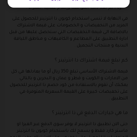
المتاحة من خلال فيزا او ماستر كارد او الدفع عبر Points
Pay ثم بعد ذلك الموافقة وإتمام عملية الشراء .
في النهاية لا تنسى استخدام كوبون ذا انترتينر للحصول على
المزيد من التخفيضات و الخصومات على قيمة الاشتراك
بالاضافة الى قيمة التخفيضات التي ستحصل عليها من قبل
ادارة التطبيق على المطاعم و الكافيهات و مناطق اللياقة
البدنية و منتجات التجميل .
كم تبلغ قيمة اشتراك ذا انترتينر ؟
قيمة الاشتراك الأساسي تبلغ 350 ريال أو ما يعادلها في كل
من الامارات و الكويت و قطر و عمان و البحرين و بالتالي
يمكنك أن تقوم بالاستفادة من كود خصم ذا انترتينر للحصول
على تخفيضات كبيرة على القيمة السعرية المتوفرة في
التطبيق
.
ما هي خيارات الدفع في ذا انترتينر ؟
حتى الان تطبيق ذا انترتينر لا يوفر سوى الدفع عبر الفيزا او
ماستر كارد فقط و يسمح لك باستخدام كوبون ذا انترتينر