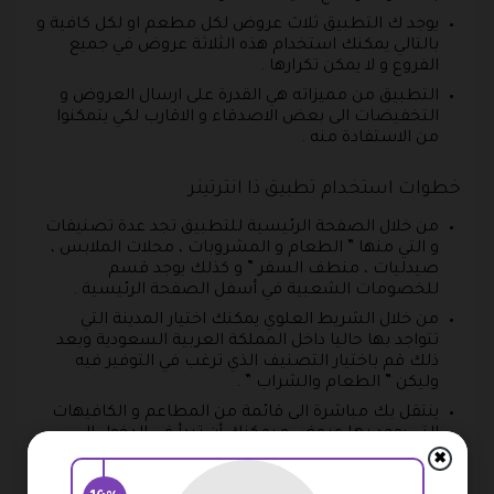
يوجد ك التطبيق ثلاث عروض لكل مطعم او لكل كافية و
بالتالي يمكنك استخدام هذه الثلاثة عروض في جميع
الفروع و لا يمكن تكرارها .
التطبيق من مميزاته هي القدرة على ارسال العروض و
التخفيضات الى بعض الاصدقاء و الاقارب لكي يتمكنوا
من الاستفادة منه .
خطوات استخدام تطبيق ذا انترتينر
من خلال الصفحة الرئيسية للتطبيق تجد عدة تصنيفات
و التي منها ” الطعام و المشروبات ، محلات الملابس ،
صيدليات ، منطف السفر ” و كذلك يوجد قسم
للخصومات الشعبية في أسفل الصفحة الرئيسية .
من خلال الشريط العلوي يمكنك اختيار المدينة التي
تتواجد بها حاليا داخل المملكة العربية السعودية وبعد
ذلك قم باختيار التصنيف الذي ترغب في التوفير فيه
وليكن ” الطعام والشراب ” .
ينتقل بك مباشرة الى قائمة من المطاعم و الكافيهات
التي يوجد بها عروض و يمكنك أن تبدأ في الدخول إلى
المطعم منهم من اجل الاطلاع على تفاصيل العروض
✖
المتوفرة به .