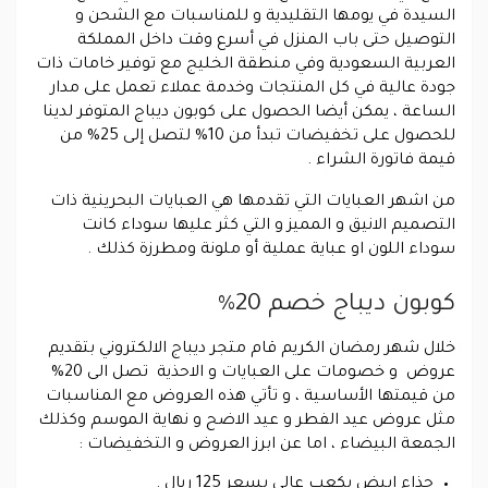
السيدة في يومها التقليدية و للمناسبات مع الشحن و
التوصيل حتى باب المنزل في أسرع وقت داخل المملكة
العربية السعودية وفي منطقة الخليج مع توفير خامات ذات
جودة عالية في كل المنتجات وخدمة عملاء تعمل على مدار
الساعة ، يمكن أيضا الحصول على كوبون ديباج المتوفر لدينا
للحصول على تخفيضات تبدأ من 10% لتصل إلى 25% من
قيمة فاتورة الشراء .
من اشهر العبايات التي تقدمها هي العبايات البحرينية ذات
التصميم الانيق و المميز و التي كثر عليها سوداء كانت
سوداء اللون او عباية عملية أو ملونة ومطرزة كذلك .
كوبون ديباج خصم 20%
خلال شهر رمضان الكريم قام متجر ديباج الالكتروني بتقديم
عروض و خصومات على العبايات و الاحذية تصل الى 20%
من قيمتها الأساسية ، و تأتي هذه العروض مع المناسبات
مثل عروض عيد الفطر و عيد الاضح و نهاية الموسم وكذلك
الجمعة البيضاء ، اما عن ابرز العروض و التخفيضات :
حذاء ابيض بكعب عالي بسعر 125 ريال .