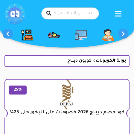
طي
حتوى
بوابة الكوبونات
كوبون ديباج
>
25%
كود خصم ديباج 2026 خصومات على البخور حتى 25%