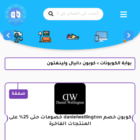
طي
حتوى
بوابة الكوبونات
كوبون دانيال ولينغتون
>
صفقة
كوبون خصم danielwellington خصومات حتى 25% على
المنتجات الفاخرة