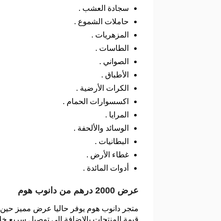
سجادة العشب .
حاملات الشموع .
المزهريات .
الطاسات .
الصواني .
الأطباق .
الكرات الأرضية .
اكسسوارات الحمام .
المرايا .
الوسائد والألحفة .
البطانيات .
غطاء الأرض .
أدوات المائدة .
عرض 2000 درهم من دانوب هوم
قيمة المنتجات بالاضافة الى توصيل سريع خلال 48 ساعة فقط و لكن هذا الخصم يخضع الى عدة شروط