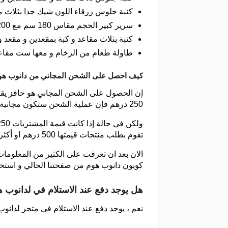
كنبة جلوس زرقاء اللون شيك جدا بثلاث مقاعد مع كنبة مقعدين و
سرير كبير الحجم مقاس 180 سم مع 200 سم بالاضافة الى اثنين استاند ليلي بسعر 1231 درهم بدلا من 2239 درهم بنسبة خصم 45% .
كنبة بثلاث مقاعد و كبة بمقعدين و مقعد واحد بسعر 3329 درهم بدلا من 8323 د
طاولة طعام من الرخام و معها ست مقاعد انيقة الشكل بسعر 3096 درهم 
كيف احصل على الشحن المجاني من دانوب هو
إن الحصول على الشحن المجاني هو حافز يقدمه
250 درهم فإن عملية الشحن ستكون مجانية بالكامل .
تقوم بطلب منتجات قيمتها 500 درهم او أكثر من ذلك لكي تتمكن من الحصول على الشحن المجاني .
الان بعد ان تعرفت على الكثير من المعلوما
كوبون دانوب هوم من صفحتنا الحالي و استخد
هل يوجد دفع عند الاستلام في لدانوب ه
نعم ، يوجد دفع عند الاستلام في متجر لدانوب هوم و لكن هذه الخ