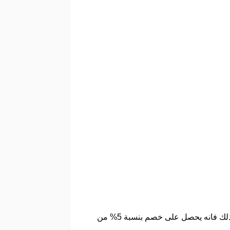
متجر دانوب هوم يوفر حاليا عرض مميز حين يقوم العميل بشراء منتجات من المتجر قيمتها 1999 درهم أو أكثر من ذلك فانه يحصل على خصم بنسبة 5% من