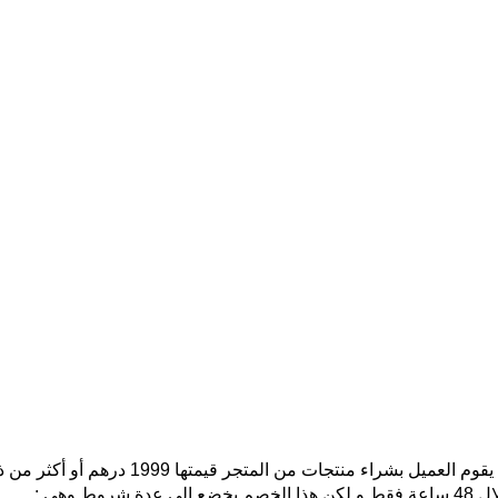
 وهي :