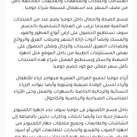
الغسالات والثلاجات والمجففات والمكيفات المختلفة باقل
من نصف السعر عند استعمال
قسيمة شراء جوميا
.
قسم الصحة والجمال داخل جوميا يضم عدد من المنتجات
العالمية فعندما ترغب فى العناية الشخصية بالجسم
سوف تستطيع الحصول على ارقي أنواع العطور والعود
والمسك وايضا أدوات ازالة الشعر ومزيلات العرق والروائح
ومضادات التعرق للسيدات والرجال ويمكن الحصول على
بعض المستلزمات الطبية من داخل الموقع مثل اجهزة
الضغط والسكر ويستطيع العميل شراء هذه المنتجات
بأقل سعر ممكن مع كود خصم جوميا.
أزياء جوميا لجميع المراحل العمرية فيتواجد ازياء للأطفال
وأزياء لحديثي الولادة صيفية وشتوية وأيضا يتواجد الازياء
النسائية والرجالية الخاصة بالسهرات والعمل وحتى الأزياء
للمناسبات الصباحية والرياضية والكاجوال
داخل قسم الكمبيوتر فى جوميا سوف تجد اجهزة الكمبيوتر
باسعار جدية جدا وأيضا تابلتات وذاكرات تخزين بالاضافة إلى
الشاشات والطابعات وجميع ملحقات جهاز الكمبيوتر من
اجهزة الصوت والفيديو والحبارات للطابعات الوان أو اسود