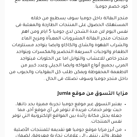
وابيض وتستطيع تسوق هذه المنتجات بسعر بسيط مع
كود خصم جوميا.
متجر البقالة داخل
جوميا
سوف يسطيع من خلاله
المستهلك الحصول على المنتجات الطازجة والمعلبة فى
نفس اليوم لان مدة الشحن لدي جوميا 5 ايام ومن اهم
منتجات متجر البقالة المشروبات المعبأة ومزيج الماء
والشراب القهوة والشاي والكاكاو وايضا يتواجد مستلزمات
الطعام والوجبات السريعة التحضير والمكسرات ويتواجد
متجر خاص للاعشاب والتوابل اما عن الحلويات فيتواجد
المربي بجميع أنواع الفواكه وايضا الجيلي وعدد كبير من
الاطعمة المحفوظة ويمكن طلب كل البقوليات والحبوب من
داخل متجر جوميا وسوف تصلك فى الحال .
مزايا التسوق من موقع Jumia
يعتبر التسوق عبر موقع جوميا تجربة مميزة بحد ذاتها،
حيث يوفر خدمات فريدة لا تتوفر في أي موقع آخر، مما
جعله يحتل مكانة رائدة بين المواقع الإلكترونية التي توفر
نفس المنتجات.
من أبرز مزايا موقع جوميا هو تقديمه للمنتجات الأصلية
فقط، والتي تنتمي إلى علامات تجارية معروفة، لضمان