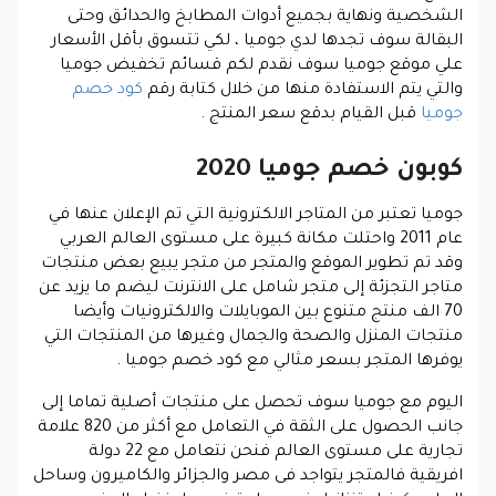
الشخصية ونهاية بجميع أدوات المطابخ والحدائق وحتى
البقالة سوف تجدها لدي جوميا ، لكي تتسوق بأقل الأسعار
علي موقع جوميا سوف نقدم لكم
قسائم تخفيض جوميا
والتي يتم الاستفادة منها من خلال كتابة رقم
كود خصم
جوميا
قبل القيام بدقع سعر المنتج .
كوبون خصم جوميا 2020
جوميا
تعتبر من المتاجر الالكترونية التي تم الإعلان عنها في
عام 2011 واحتلت مكانة كبيرة على مستوى العالم العربي
وقد تم تطوير الموقع والمتجر من متجر يبيع بعض منتجات
متاجر التجزئة إلى متجر شامل على الانترنت ليضم ما يزيد عن
70 الف منتج متنوع بين الموبايلات والالكترونيات وأيضا
منتجات المنزل والصحة والجمال وغيرها من المنتجات التي
يوفرها المتجر بسعر مثالي مع كود خصم جوميا .
اليوم مع
جوميا
سوف تحصل على منتجات أصلية تماما إلى
جانب الحصول على الثقة في التعامل مع أكثر من 820 علامة
تجارية على مستوى العالم فنحن نتعامل مع 22 دولة
افريقية فالمتجر يتواجد فى مصر والجزائر والكاميرون وساحل