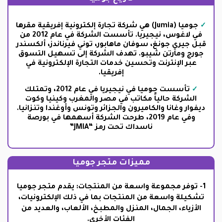
جوميا (Jumia) هي شركة تجارة إلكترونية إفريقية مقرها
في لاغوس، نيجيريا. تأسست الشركة في عام 2012 من
قبل جيري جونغ، سوفان ماهابور، توني فيرناندز، ألكسندر
جورج ومارتن شيبو. تهدف الشركة إلى تسهيل التسوق
عبر الإنترنت وتحسين خدمات التجارة الإلكترونية في
إفريقيا.
تأسست جوميا في نيجيريا في عام 2012، وتمتلك
الشركة حالياً مكاتب في مصر والمغرب وكينيا وكوت
ديفوار وغانا والكاميرون والجزائر وتونس وأوغندا وتنزانيا.
وفي عام 2019، طرحت الشركة أسهمها في بورصة
ناسداك تحت رمز “JMIA”
مميزات متجر جوميا
1- توفر مجموعة واسعة من المنتجات: يقدم متجر جوميا
تشكيلة واسعة من المنتجات بما في ذلك الإلكترونيات،
الأزياء، الجمال، المنزل والمطبخ، الألعاب، والعديد من
الفئات الأخرى.