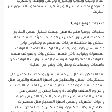
العاج وكينيا وتنزانيا ونيجيرريا وتونس واوغندا والمغرب
والموقع يحصد ملايين الزوار شهريا ليستمتعوا بالتسوق عبر
الانترنت .
منتجات موقع جوميا
منتجات جوميا متنوعة فهي ليست كمثيل بعض المتاجر
متخصصة فى لون معين بل هو متجر تجزئة يضم منتجات
الالكترونية مختلفة ماركات سامسونج وشاومي وابل
ويونيفرسال واونر وغيرها من الماركات الخاصة بالهواتف
المحمولة ويتواجد داخل قسم الالكترونيات والهواتف قسم
للهواتف الذكية واللوحية وقسم لإكسسوارات الهواتف من
حافظات وسماعات وبطاريات وشواحن اصلية.
بعدها يمكن الانتقال إلى قسم المنزل والمكتب لتحصل على
مستلزمات المنزل والمطبخ من اجهزة التدفئة والتبريد مثل
المكواة العادية ومكواة البخار والمكانس للعناية بالارضيات
و مراوح السقف والإضاءة وأيضا يمكن إن تحصل على
العفش المختلف من داخل متجر التجزئة الاول فى افريقيا
وادوات الكهرباء وبعض اجهزة المطبخ مثل محضرات
الطعام ماركات كـ كينوود ومولينكس وايضا يمكن شراء