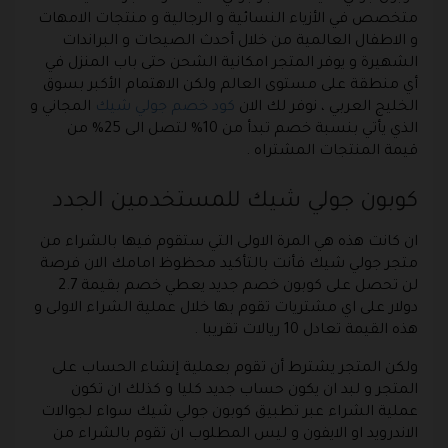
متخصص في الأزياء النسائية و الرجالية و منتجات الامهات
و الاطفال العالمية من خلال أحدث الصيحات و البراندات
الشهيرة و يوفر المتجر امكانية الشحن حتى باب المنزل في
أي منطقة على مستوى العالم ولكن الاهتمام الأكبر بسوق
الخليج العربي ، نوفر لك الان
كود خصم جولي شيك
المجاني و
الذي يأتي بنسبة خصم تبدأ من 10% لتصل الى 25% من
قيمة المنتجات المشتراه .
كوبون جولي شيك للمستخدمين الجدد
ان كانت هذه هي المرة الاولى التي ستقوم فيها بالشراء من
متجر جولي شيك فأنت بالتأكيد محظوظ امامك الان فرصة
لن تحصل على كوبون خصم جديد يعطي خصم بقيمة 2.7
دولار على اي مشتريات تقوم بها خلال عملية الشراء الاولى و
هذه القيمة تعادل 10 ريالات تقريبا .
ولكن المتجر يشترط أن تقوم بعملية إنشاء الحساب على
المتجر و لبد ان يكون حساب جديد كليا و كذلك ان تكون
عملية الشراء عبر تطبيق كوبون جولي شيك سواء لجوالات
الاندرويد او الايفون و ليس المطلوب ان تقوم بالشراء من