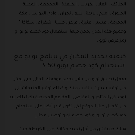
الطائف ، العلا ، القريات ، القنفذة ، المجمعة ، المدينة
المنورة ، املج ، بريدة ، ينبع ، نجران ، وادي الدواسر ، مكة
المكرمة ، عسير ، عنيزة ، عرعر ، صبيا ، شقراء ، سكاكا ”
وجميع هذه المدن يمكن فيها استعمال كود خصم تو يو او
رمز عرض تويو .
كيفية تحديد المكان في برنامج تو يو مع
استخدام كود خصم تويو 50 ؟
يعمل تطبيق تويو من خلال تحديد موقعك الحالي حتى يمكن
من توفير سيارت بالقرب منك و كذلك توفير المنتجات الي
توجد في المتاجر و المقاضي المكاعم المحيطة بك لذلك لابد
من تفعيل خيار الموقع لكي تكون قادر أيضا على استخدام
كود خصم تو يو او كود خصم تويو توصيل مجاني .
هناك طريقتين من أجل تحديد مكانك على الخريطة حيث