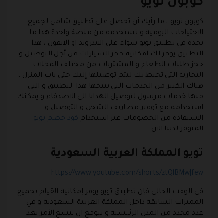
كوبون تويو
كوبون تويو
، ما رأيك أن تحصل على تطبيق شامل لجميع
الاحتياجات اليومية و تستخدمه من منصة واحدة هذا ما
تجده في تطبيق تويو سواء على الاندرويد او الايفون ، هذا
التطبيق يوفر لك امكانية حجز السيارات من أجل التوصيل و
حجز طلبات الطعام و المشتريات من مختلف المحلات
التجارية التي تحيط بك ليتم توصيلها إليك حتى باب المنزل ،
هناك الكثير من الخدمات التي يتيحها هذا التطبيق و التي
منها خدمات مرسول لتوصيل الهدايا الى الاصدقاء و يمكنك
استخدامه مع توفير مصاريف الشحن و التوصيل و
الاستفادة من الخصومات عبر استخدام
كود خصم تويو
المتوفر لدينا الان .
تويو المملكة العربية السعودية
https://www.youtube.com/shorts/ztQlBMwJfew
في الوقت الحالي فإن تطبيق تويو يوفر إمكانية القيام بجميع
المميزات السابقة داخل المملكة العربية السعودية و في
عدد محدد من المدن الرئيسية و يتوقع ان يتسع الأمر بعد