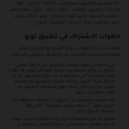
ذلك ويشمل التطبيق جميع المدن التالية ” الرياض ، ابها ،
الاحساء ، الجبيل ، الطائف ، تبوك ، جازان ، حائل ، حفر الباطن
، خميس مشيط ، راس تنورة ، سكاكا ، عرعر ، مكة ، نجران
،ينبع ، الرياض ، جده ، الدمام ، القصيم ، الخرج ” .
خطوات الاشتراك في تطبيق تويو
هناك عدد من الخطوات عليك القيام بها من اجل اتمام
عملية الانضمام و الاشتراك في التطبيق سنوضح لكم الان .
في البداية ان تقوم بتحميل التطبيق على الجوال فعلى
الرغم من توافر نسخة من منصة تويو على الويب إلا أنها لا
تقدم الوظائف التي تحتاجها الا من خلال التطبيق ، اذا كان
الجوال لديك أندرويد يمكنك تحميل التطبيق عبر منصة
جوجل بلاي و اذا كان لديك ايفون فيمكنك التحميل من
خلال منصة آب ستور .
بعد تحميل التطبيق على الجوال و تشغيله سيظهر لك
خيارين الاول ” تستعد لدخول المنصة ” الثاني هو ”
تسجيل الدخول كزائر ” .
يفضل الا تقل بالانضمام كزائر وإنما القيام بإنشاء حساب
و ذلك للهاتف ستفادة من جميع الخدمات المتاحة في