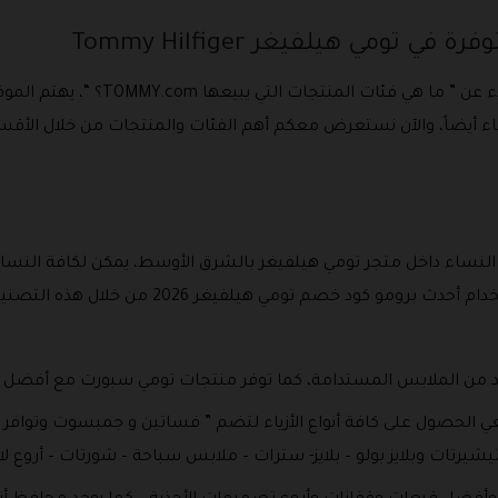
تومي هيلفيغر Tommy Hilfiger
لنساء داخل متجر تومي هيلفيغر بالشرق الأوسط، يمكن لكافة النساء 
العالمية بأقل سعر مخفض، وذلك عبر استخدام أحدث 
د من الملابس المستدامة، كما توفر منتجات تومي سبورت مع أفضل ح
لحصول على كافة أنواع الأزياء لتضم ” فساتين و جمبسوت وتوافر قمصا
يرتات وبلايز بولو – بلايز- سترات – ملابس سباحة – شورتات – أروع ل