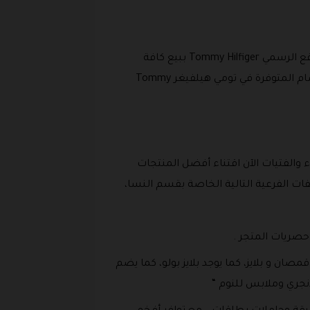
قد يتساءل العديد من المستهلكين والعملاء عن ” ما هي فئات المنتجات التي يبيعها TOMMY.com؟ “، يهتم الموقع الرسمي Tommy Hilfiger ببيع كافة
المنتجات التي تخص الرجال والأطفال والنساء أيضاً، والآن نستعرض معكم أهم الفئات والمنتجات من خلال الأقسام المتوفرة في تومي هيلفيغر Tommy
والفتيات الآن اقتناء أفضل المنتجات
برومو كود خصم تومي هيلفيغر 2026 من خلال هذه التصنيفات الفرعية التالية الخاصة بقسم النسا،
صريات المتجر .
ن و بلايز، كما يوجد بلايز بولو، كما يضم
انجري وملابس للنوم “