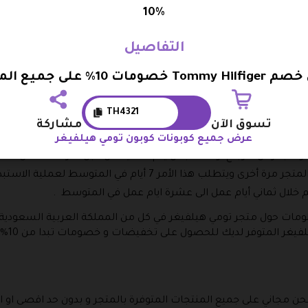
10%
إلى المتجر مرة اخرى ثم استرداد المبلغ المدفوع و يكون ذلك وفقا لل
التفاصيل
 يكون خلال اربعة عشر يوما من تاريخ استلام المنتجات وليس بعد ذلك
خصومات 10% على جميع الملابس
اذا كان القياس المطلوب متاح و إذا لم يكن متاح تقوم بالإرجاع .
كي في حالة الدفع الالكتروني عبر الفيزا او ماستر كارد أو في شكل رصي
TH4321
د الاستلام فقط .
تسوق الآن
مشاركة
جاعها ابدا و هي الملابس الداخلية و ملابس الباحة و العطور و ادوات ا
عرض جميع كوبونات كوبون تومي هيلفيغر
اء بغرض الارجاع او الاستبدال يتم التأكيد من قبل شركة الشحن .
ب هذا الأمر 7 أيام في المتوسط لعملية الاستبدال .
تم خلال ثماني أيام عمل الى عشرة ايام عمل في المتوسط .
لومات حول متجر تومي هيلفيغر في كل من المملكة العربية السعودية وف
حن مجاني على جميع المنتجات المتوفرة بالمتجر و بدون حد اقصى او اد