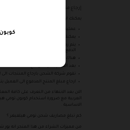
إرجاع منتجات تومي هيلفيغر
يمكنك ان تقوم بإرجاع منتجات تومي هيلفيغر 
عملية تقديم طلب ارجاع المنتجات لابد ان
كوبون خصم Tommy Hilfiger 
يمكنك ان تقوم باستبدال الملابس في حالة 
يتم رد الرصيد إلى الموقع على حسابك البن
الدفع بالأساس قد تمت من خلال الدفع عن
هناك عدد من المنتجات التي لا يمكن استر
بعد القيام بالتواصل مع خدمة العملاء سو
تقوم شركة الشحن بارجاع المنتجات الى المتجر مرة أخرى ويتطل
ارجاع مبلغ المنتج المدفوع الى العميل ي
الان بعد الانتهاء من التعرف على كافة المع
الاساسية .
كم تبلغ مصاريف شحن تومي هيلفيغر ؟
من مميزات الشراء من هذا المتجر انه يور ش