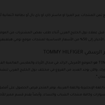
ثمن المنتجات عبر الفيزا او ماستر كارد او باي بال أو بطاقة ائتمانية أ
ل عملاء دول الخليج العربي أثناء طلب بعض المشتريات من الموقع، ح
ات موقع تومي هيلفيغر.
TOMMY HILFIG
موقع تومي هيلفيغر الرسمي TOMMY HILFIGER هو الموقع الأمريكي الرائد في مجال الأزياء والمل
عام 1985 في مدينة نيويورك، والآن يوجد العديد من الفروع في مختلف دول الخليج العر
مان “.
اللغة الإنجليزية واللغة العربية، يوفر المتجر فرص الحصول على أفضل
سوارات وكافة منتجات الشباب والنساء، وأيضاً يقدم قسم مميز للأط