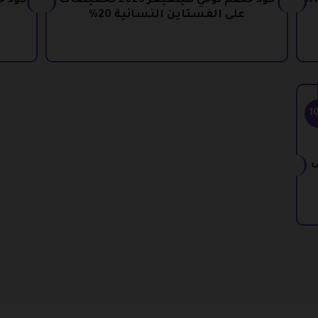
كوبون خصم Tommy Hilfiger خصومات 10%
كود خصم تومي هيلفيغر 2026 تخفيضات
على الفستاين النسائية 20%
1
على