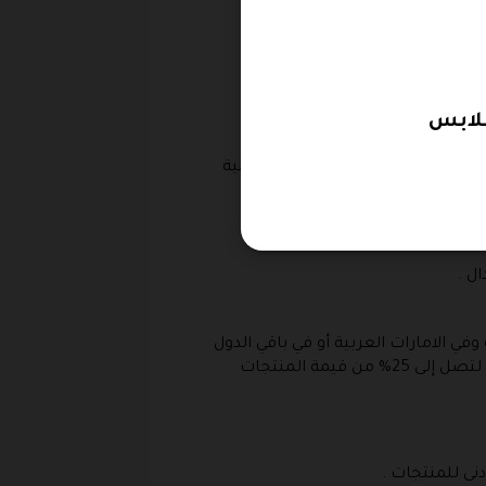
شروط التالية :
 .
د على الموقع في حالة إذا كانت عملية
لتجميل .
ي الامارات العربية أو في باقي الدول
العربية مع ضرورة استخدام كوبون تومي هيلفيغر المتوفر لديك للحصول على تخفيضات و خصومات تبدا من 10% لتصل إلى 25% من قيمة المنتجات
نى للمنتجات .