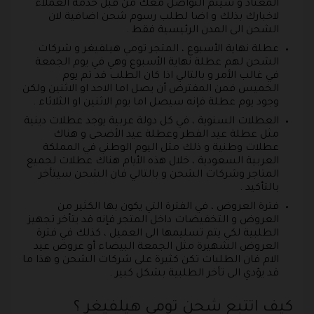
المعتاد و سيتم التواصل معك من قبل خدمة العملاء
لاخبارك بذلك و اضا لطلب رسوم شحن اضافية لان
الشحن الى المدن الرئيسية فقط .
عطلة نهاية الأسبوع ، المتجر تومي هيلفيغر و شركات
الشحن لهم عطلة نهاية الأسبوع وهي في يوم الجمعة
في غالب الأمر و بالتالي اذا كان الطلب قد تم يوم
الخميس فمن المفترض أن يصل اما الاحد او الاثنين ولكن
وجود يوم عطلة فإنه سيصل اما يوم الاثنين او الثلاثاء .
العطلات السنوية ، في كل دولة عربية يوجد عطلات دينية
مثل عطلة عيد الفطر وعطلة عيد الأضحى و هناك
عطلات وطنية و ذلك مثل اليوم الوطني في المملكة
العربية السعودية ، خلال هذه الأيام هناك عطلات لجميع
المتاجر وشركات الشحن و بالتالي فان الشحن سيتأخر
بالتأكيد .
فترة العروض ، في الفترة التي يكون بها الكثير من
العروض و التخفيضات داخل المتجر فإنه قد يتأخر تجهيز
الطلبية لكي يتم تسليمها الى العميل ، كذلك في فترة
العروض الشهيرة مثل الجمعة البيضاء أو عروض عيد
الام فان الطلبات تكن كثيرة على شركات الشحن و هذا ما
قد يؤدي الى تأخر الطلبية بشكل كبير .
كيف اتتبع شحن تومي هيلفيغر ؟