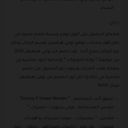
النساء.
رجال
يمكنكم الحصول على اقوى توفير ونسبة خصم مميزة من
خلال أهم منتجات موقع تومي هيلفيجر بقسم الرجال، وذلك
عبر القيام بنسخ أجدد كود خصم من تومي هيلفيغر 2026
من موقعنا ” بوابة الكوبونات ” وإضافة الكود مباشرة في
صفحة طلب الشراء، وسوف يتم الحصول على خصم
مباشرةً في حالة إذا كان كود الخصم من تومي هيلفيغر
فعال 100%.
تسوق أجدد التصاميم : ” Tommy X Shawn Mendes –
ملابس المستدامة – تومي سبورت – حصريات “.
ملابس : ” تيشيرتات – سويت تشيرتات و هوديات –
قمصان – بلوز بولو – جاكيتات ومعاطف – بنطال – جينز –