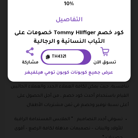
أرقى بلايز رياضية – أرقى جاكيتات رياضية للرجال – تشكيلة
10%
مذهلة من أفضل انواع الأحذية – تم توافر مجموعة
إكسسوارات “.
التفاصيل
تخفيضات هائلة داخل قسم الرجال والشباب في الموقع
كود خصم Tommy Hilfiger خصومات على
الرسمي تومي هيلفيغر.
الثياب النسائية و الرجالية
أطفال
TH4321
تسوق الآن
مشاركة
عبر قسم الأطفال في متجر تومي هيلفيغر يمكنكم شراء
عرض جميع كوبونات كوبون تومي هيلفيغر
كافة احتياجات ومستلزمات الأطفال الضرورية بأسعار
تنافسية، حيث يمكن لكافة العملاء الجدد والعملاء الحاليين
القيام باستخدام أحدث كود خصم ، من أجل الحصول على
أعلى نسبة توفير وخصم في ثمن مشتريات الأطفال.
تسوقي أجدد التصاميم : ” الملابس المستدامة الراقية
للأولاد والبنات – تصميمات مذهلة لكافة الرضع – أقوى
حصريات ” .