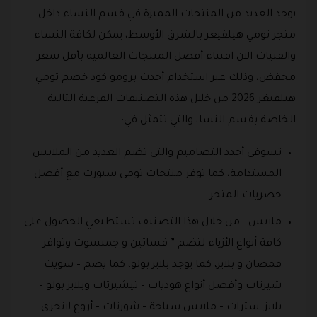
يوجد العديد من المنتجات المميزة في قسم النساء داخل
متجر تومي هيلفيغر بالشرق الأوسط، يمكن لكافة النساء
والفتيات الآن اقتناء أفضل المنتجات العالمية بأقل سعر
مخفض، وذلك عبر استخدام أحدث برومو كود خصم تومي
هيلفيغر 2026 من خلال هذه التصنيفات الفرعية التالية
الخاصة بقسم النسا، والتي تتمثل في:
تسوقي أجدد التصاميم والتي تضم العديد من الملابس
المستدامة، كما توفر منتجات تومي سبورت مع أفضل
حصريات المتجر .
ملابس : من خلال هذا التصنيف تستطيعي الحصول على
كافة أنواع الأزياء لتضم ” فساتين و جمبسوت وتوافر
قمصان و بلايز، كما يوجد بلايز بولو، كما يضم – سويت
شيرتات وأفضل أنواع هوديات – تيشيرتات وبلايز بولو –
بلايز- سترات – ملابس سباحة – شورتات – أروع لانجري