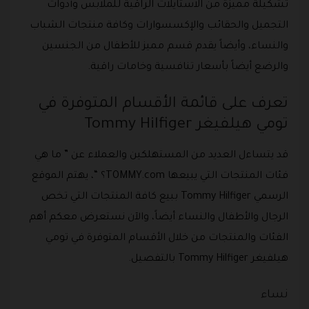
تشكيلة مميزة من الاستايلات الراقية للملابس وأدوات
التجميل والحقائب والإكسسوارات وكافة منتجات الشباب
والنساء، وأيضاً يقدم قسم مميز للأطفال من الجنسين
والرضع أيضاً بأسعار تنافسية وخامات راقية.
تعرف على قائمة الأقسام المتوفرة في
تومي هيلفيغر Tommy Hilfiger
قد يتساءل العديد من المستهلكين والعملاء عن ” ما هي
فئات المنتجات التي يبيعها TOMMY.com؟ “، يهتم الموقع
الرسمي Tommy Hilfiger ببيع كافة المنتجات التي تخص
الرجال والأطفال والنساء أيضاً، والآن نستعرض معكم أهم
الفئات والمنتجات من خلال الأقسام المتوفرة في تومي
هيلفيغر Tommy Hilfiger بالتفصيل.
نساء