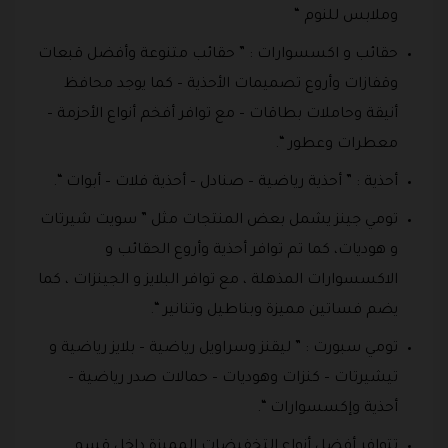
وملابس للنوم “
حقائب و اكسسوارات : ” حقائب متنوعة وأفضل قبعات
وقفازات وأروع تصميمات الأحذية – كما يوجد محافظ
أنيقة وحاملات بطاقات – مع توافر أفخم أنواع الأحزمة –
معطرات وعطور “.
أحذية : ” أحذية رياضية – صنادل – أحذية فلات – أبوات “.
تومي جينز يشمل بعض المنتجات مثل ” سويت شيرتات
و هوديات، كما تم توافر أحذية وأروع الحقائب و
الاكسسوارات المذهلة ، مع توافر البلايز و الجينزات ، كما
يضم فساتين مميزة وبناطيل وتنانير “.
تومي سبورت : ” ليقنز وسراويل رياضية – بلايز رياضية و
تيشيرتات – كنزات وهوديات – حمالات صدر رياضية –
أحذية وإكسسوارات “.
تتوافر أفضل أنواع التخفيضات المميزة داخل قسم