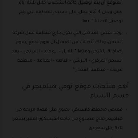
المتوقع أن يتم توصيل كافة الشحنات خلال ثلاثة ايام
عمل وحتى 4 أيام عمل، على حسب المنطقة التي يتم
توصيل الطلبات بها.
يوجد بعض المناطق التي تكون خارج منطقة عمل شركة
الشحن، وذلك يتطلب من العميل ان يقوم بدفع رسوم
إضافية للشحن ومنها ” الغيل – المهيد – السيجي – بعد
السجن المركزي – البرشي – البادية – المنامة – منطقة
مربحة – منطقة المطار “.
أهم منتجات موقع تومي هيلفيجر في
قسم النساء
قميص مخطط كلاسيكي يحتوي على قصة مريحة من
هيلفيغر فلاج مصنوع من خامة الفيسكوز المميز بسعر
970 ريال سعودي .