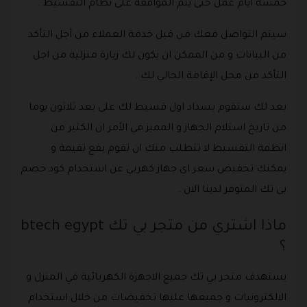
خمسة ايام عمل حتى يتم الموافقة على نظام التقسيط .
سيتم التواصل معك من قبل خدمة العملاء من أجل التأكد
من البيانات و من الممكن ان يكون لك زيارة منزلية من اجل
التأكد من محل الإقامة الحالي لك .
بعد لك ستقوم بسداد اول قسيط لك على بعد ثلاثون يوما
من تاريخ استلام الجهاز و المميز في الأمر ان الكثير من
انظمة التقسيط لا تتطلب منك ان تقوم بفع تقيمة و
يمكنك تخفيض سعر اي جهاز كهربي عن استخدام كود خصم
بى تك المتوفر لدينا الان .
ماذا اشتري من متجر بي تك btech egypt
؟
يستهدف متجر بي تك جميع الاجهزة الكهربائية في المنزل و
الالكترونيات و جميعها عليها تخفيضات من خلال استخدام