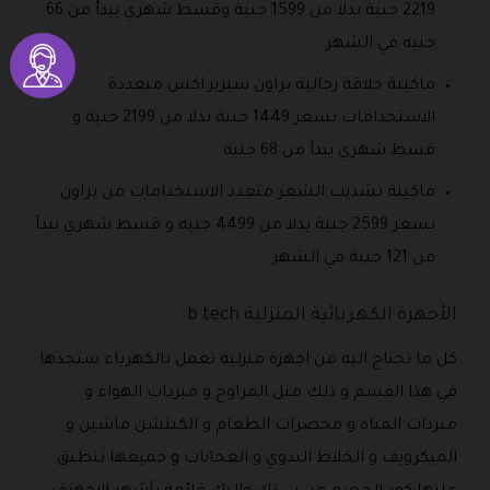
2219 جنية بدلا من 1599 جنية وقسط شهري يبدأ من 66
جنيه في الشهر .
ماكينة حلاقة رجالية براون سيريز اكس متعددة
الاستخدامات بسعر 1449 جنية بدلا من 2199 جنية و
قسط شهري يبدأ من 68 جنية .
ماكينة تشذيب الشعر متعدد الاستخدامات من براون
بسعر 2599 جنية بدلا من 4499 جنية و قسط شهري يبدأ
من 121 جنية في الشهر.
الأجهزة الكهربائية المنزلية b tech
كل ما تحتاج اليه من اجهزة منزلية تعمل بالكهرباء ستجدها
في هذا القسم و ذلك مثل المراوح و مبردات الهواء و
مبردات المياه و محضرات الطعام و الكيتشن ماشين و
الميكرويف و الخلاط اليدوي و العجانات و جميعها تنطبق