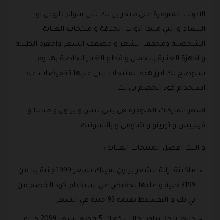
الادوات المتوفرة على متجر بي تك تأتي سواء للرجال او
النساء و التي منها أدوات الحلاقة و منتجات العناية
الشخصية ومجفف الشعر و مصفف الشعر واجهزة الطبية
و اجهزة العناية بالجمال و قطع الغيار الخاصة بها وة
سنوضح لك ابرز هذه المنتجات التي عليها تخفيضات عند
استخدام كود الخصم بي تك .
اشهر الماركات المتوفرة هي بيبي ليس و براون و ميانتا و
فيليبس و تورينو و شاومي و باناسونيك
و اليك افضل المنتجات العناية :
ماكينة ازالة الشعر براون سيلك بسعر 1999 جنية بلا من
3199 جنية و عليها تخفيض عن استخدام كود الخصم من
بي تك و التقسيط بقيمة 93 جنية في الشهر .
خلاط يدوي براون مالتي كويك 5 قطع بسعر 2099 جنيه