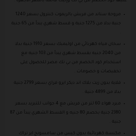
عليها كود الخصم من بي تك وإليك قائمة بأشهر الاجهزة :
مروحة ستاند من فريش بالريموت كنترول بسعر 1240
جنية بدلا من 1275 جنية و قسط شهري يبدأ من 65 جنية
.
سخان مياه كهربائي من اوليمبك بسعر 1910 جنية بدلا
من 2040 جنيه بقسط شهري يبدأ من 103 جنيه مع
استخدام كود الخصم من بي تك مصر للحصول على
تخفيضات و خصومات .
قلاية بدون زيت بلاك اند ديكر ايرو فراي بسعر 2799 جنية
بدلا من 4899 جنية .
مبرد هواء 60 لتر من فريش مع 4 جوانب للتبريد بسعر
2380 جنية بخصم 80 جنيه و القسط الشهري يبدأ من 87
جنية .
مكنسة كهربائية بدون كيس من سامسونج اير تراك