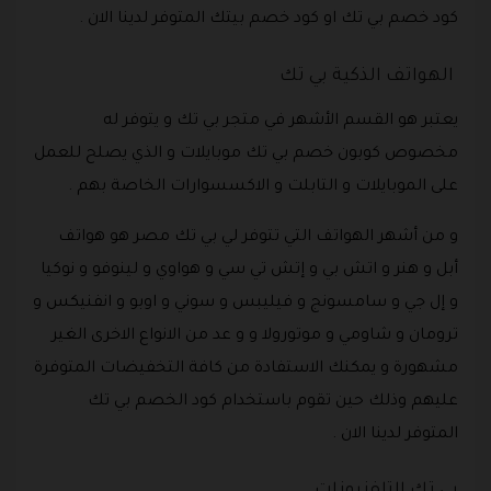
كود خصم بي تك او كود خصم بيتك المتوفر لدينا الان .
الهواتف الذكية بي تك
يعتبر هو القسم الأشهر في متجر بي تك و يتوفر له
مخصوص كوبون خصم بي تك موبايلات و الذي يصلح للعمل
على الموبايلات و التابلت و الاكسسوارات الخاصة بهم .
و من أشهر الهواتف التي تتوفر لي بي تك مصر هو هواتف
أبل و هنر و اتش بي و إتش تي سي و هواوي و لينوفو و نوكيا
و إل جي و سامسونج و فيليبس و سوني و اوبو و انفنيكس و
ترومان و شاومي و موتورولا و و عد من الانواع الاخرى الغير
مشهورة و يمكنك الاستفادة من كافة التخفيضات المتوفرة
عليهم وذلك حين تقوم باستخدام كود الخصم بي تك
المتوفر لدينا الان .
بي تك التلفزيونات