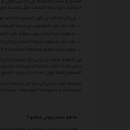
المنتج أو استبداله فقط في حالتين الاولى 
التواصل مع خدمة العملاء خلال خمسة ايام ع
في البداية لابد ان يكون المنتج اما تالف او
بعد ذلك قم بالتواصل مع خدمة العملاء من خلال الاتصال على رقم التالي 920001698 ا
ستقوم ادارة متجر بيوتي ميلانو بالرد بالمو
بعد ذلك ستقوم شركة الشحن بإرجاع المن
يقوم متجر ميلانو بمراجعة المنتجات و الت
في النهاية عليك ان تراعي بأن عملية إرجاع
تراعي انه اذا كانت عملية الدفع كانت الكترو
الاستلام فهذا يعني انه لابد ان يتم رد الم
ننصحك الان سيدتى أن تبدأ في عملية الشراء
تخفيضات و خصومات كبيرة وقت عملية الش
ما هو متجر بيوتي ميلانو ؟
هو متجر إلكتروني متوفر في المملكة ال