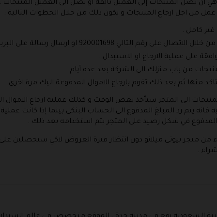
و هي أن تصل المنتجات إلى العميل تالفة او يصل الى العميل المنتجات
مل من اجل ارجاع المنتجات و يكون ذلك من خلال الخطوات التالية :
 غير كامل .
و ارسال رسالة على البريد الالكتروني من اجل طلب ارجاع المنتجات .
افقة على عملية الارجاع او الاستبدال .
تجات من باب منزلك الى الشركة بعد عدة أيام .
اكد منها ثم بعد ذلك تقوم بارجاع الاموال المدفوعة اليك مرة اخرى .
 المنتجات الى المتجر ستأخذ بعض الوقت و كذلك عملية ارجاع الاموال
نية فانه يتم رد المبلغ المدفوع الى الحساب البنكي بينما إذا كانت عمل
بلغ المدفوع في شكل رصيد على المتجر يتم استخدامه بعد ذلك .
 من متجر بيوتي ميلانو دون انتظار فترة العروض لاكي ستحصلين على 
راء .
عربية السعودية يقع في مدينة جدة ، الموقع متخصص في عالم السيدا