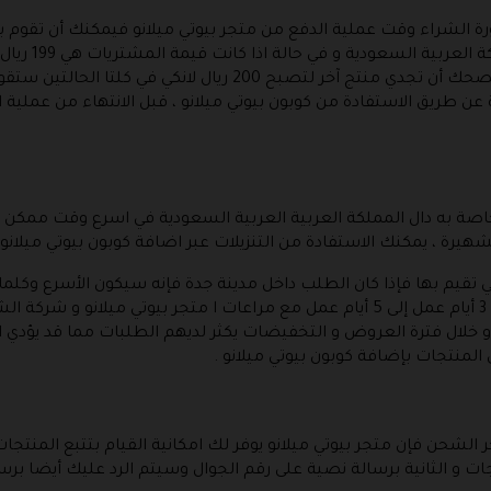
 الشراء وقت عملية الدفع من متجر بيوتي ميلانو فيمكنك أن تقوم ب
المجاني ، الشحن
 طريق الاستفادة من كوبون بيوتي ميلانو ، قبل الانتهاء من عملية ا
خاصة به دال المملكة العربية العربية السعودية في اسرع وقت ممك
رة ، يمكنك الاستفادة من التنزيلات عبر اضافة كوبون بيوتي ميلانو
يم بها فإذا كان الطلب داخل مدينة جدة فإنه سيكون الأسرع وكلما 
اما عن متوسط مدة الشحن فهي تتطلب م 3 أيام عمل إلى 5 أيام عمل مع مراعات ا م
و خلال فترة العروض و التخفيضات يكثر لديهم الطلبات مما قد يؤدي 
نتجات بإضافة كوبون بيوتي ميلانو .
 الشحن فإن متجر بيوتي ميلانو يوفر لك امكانية القيام بتتبع المنتج
جات و الثانية برسالة نصية على رقم الجوال وسيتم الرد عليك أيضا برسا