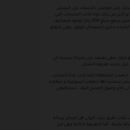
ذلك حين تقومين بالاعتماد على الشحن
 المجاني صالح داخل المملكة العربية السعودية و في حالة اذا كانت قيمة المشتريات هي 199 ريال او أكثر من ذلك فإذا كانت المنتجات التي
ستقومين بطلبها قيمتها بلغت 180 ريال ننصحك أن تجدي منتج آخر لتصبح 200 ريال لانكي في كلتا الحالتين ستقومين بدفع مبلغ 200 ريال لوجود مصاريف
لشراء تذكري استعمال كوبون بيوتي ميلانو
ن و لذلك فهي تعتمد على شركة سمسا في
 قبل تحديد طريقة الشحن .
ابتعدت المنطقة كلما زادت مدة الشحن ،
تجر بيوتي ميلانو و شركة الشحن سمسا لها عطلات اسبوعية و عطلات
الى تأخر وصول المنتج اليك ، تستطيعي
ات بثلاث طرق حيث الاولى هي ارسال رسالة
لة نصية ، أما الطريقة الثالثة وهي من