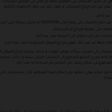
و هي أن تصل المنتجات إلى العميل تالفة او يصل الى العميل المنتجات
مل من اجل ارجاع المنتجات و يكون ذلك من خلال الخطوات التالية :
 غير كامل .
و ارسال رسالة على البريد الالكتروني من اجل طلب ارجاع المنتجات .
افقة على عملية الارجاع او الاستبدال .
تجات من باب منزلك الى الشركة بعد عدة أيام .
اكد منها ثم بعد ذلك تقوم بارجاع الاموال المدفوعة اليك مرة اخرى .
 المنتجات الى المتجر ستأخذ بعض الوقت و كذلك عملية ارجاع الاموال
نية فانه يتم رد المبلغ المدفوع الى الحساب البنكي بينما إذا كانت عمل
بلغ المدفوع في شكل رصيد على المتجر يتم استخدامه بعد ذلك .
 من متجر بيوتي ميلانو دون انتظار فترة العروض لاكي ستحصلين على 
راء .
عربية السعودية يقع في مدينة جدة ، الموقع متخصص في عالم السيدا