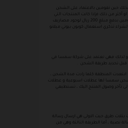
ذلك حين تقومين بالاعتماد على الشحن
 المجاني صالح داخل المملكة العربية السعودية و في حالة اذا كانت قيمة المشتريات هي 199 ريال او أكثر من ذلك فإذا كانت المنتجات التي
ستقومين بطلبها قيمتها بلغت 180 ريال ننصحك أن تجدي منتج آخر لتصبح 200 ريال لانكي في كلتا الحالتين ستقومين بدفع مبلغ 200 ريال لوجود مصاريف
لشراء تذكري استعمال كوبون بيوتي ميلانو
ن و لذلك فهي تعتمد على شركة سمسا في
 قبل تحديد طريقة الشحن .
ابتعدت المنطقة كلما زادت مدة الشحن ،
تجر بيوتي ميلانو و شركة الشحن سمسا لها عطلات اسبوعية و عطلات
الى تأخر وصول المنتج اليك ، تستطيعي
ات بثلاث طرق حيث الاولى هي ارسال رسالة
لة نصية ، أما الطريقة الثالثة وهي من