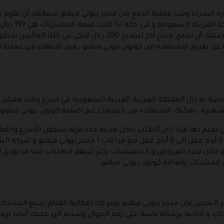
 الشراء وقت عملية الدفع من متجر بيوتي ميلانو فيمكنك أن تقوم ب
المجاني ، الشحن
 طريق الاستفادة من كوبون بيوتي ميلانو ، قبل الانتهاء من عملية ا
خاصة به دال المملكة العربية العربية السعودية في اسرع وقت ممك
رة ، يمكنك الاستفادة من التنزيلات عبر اضافة كوبون بيوتي ميلانو
يم بها فإذا كان الطلب داخل مدينة جدة فإنه سيكون الأسرع وكلما 
اما عن متوسط مدة الشحن فهي تتطلب م 3 أيام عمل إلى 5 أيام عمل مع مراعات ا م
و خلال فترة العروض و التخفيضات يكثر لديهم الطلبات مما قد يؤدي 
نتجات بإضافة كوبون بيوتي ميلانو .
 الشحن فإن متجر بيوتي ميلانو يوفر لك امكانية القيام بتتبع المنتج
جات و الثانية برسالة نصية على رقم الجوال وسيتم الرد عليك أيضا برسا