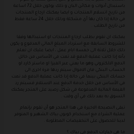
باستبدال أدوات و مكائن البان و ذلك يوكون خلال 72 اساعة
من تاريخ اتسلام المنتجات و ايضا يمكنك ارجاع المنتجات
في حالة إذا كان بها أي مشكلة وذلك خلال 24 ساعة فقط
من تاريخ الطلب .
يمكنك ان تقوم بطلب ارجاع المنتجات او استبدالها وفقا
للشروط السابقة مع استرداد المبلغ المالي المدفوع و يكون
ذلك خلال ثلاثة الى خمسة ايام عمل ، ايضا عليك ان تعلم
بأنه إذا كانت عملية الدفع قد تمت في الأساس من خالل
الدفع الالكتروني وهو ما يعني عبر الفيزا او ماستر كارد او
الحساب البنكي فان الاموال سيتم ردها مرة اخرى الى
حسابك البنكي بينما في حالة إذا كانت عملية الدفع قد تمت
في الأساس من خلال خدمة الدفع عند الاستلام فسيتم رد
القيمة المالية المدفوعة في شكل رصيد على المتجر يمكنك
التسوق به بعد ذلك في أي وقت .
تبقى النصيحة الاخيرة في هذا المتجر هو أن تقوم بإتمام
عملية الشراء مع استخدام كوبون بياك الشهير و المتوفر
لدينا للحصول على التخفيضات المطلوبة .
ما هي خيارات الدفع في بياك ؟