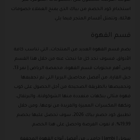
تفوتك الفرصة للحصول على الخصومات المتوفرة عبر
استخدام كود الخصم من بياك الذي يمنح العملاء خصومات
هائلة، وتتمثل أقسام المتجر فيما يلي.
قسم القهوة
يضم قسم القهوة العديد من المنتجات، التي تناسب كافة
الأذواق، فسوف تجد كل ما تبحث عنه من خلال هذا القسم
ومن أهم محتويات قسم القهوة، محمصة الرياض | نمر 13،
جبل القارة، من أفضل محاصيل البريرا التي تم تجفيفها
وتحميصها بالطريقة الصحيحة من أجل الحصول على كوب
قهوة مثالي بنكهات متعددة منها الشوكولاتة، والبرتقال،
ونكهة المكسرات المميزة والفريدة من نوعها، ومن خلال
تطبيق كود خصم بياك 2026، سوف تحصل عليها بخصم
19,99%، لا تفوت الفرصة واحصل على هذا الخصم.
سويل | Jambi | جامبي، من أفضل أنواع القهوة المجففة