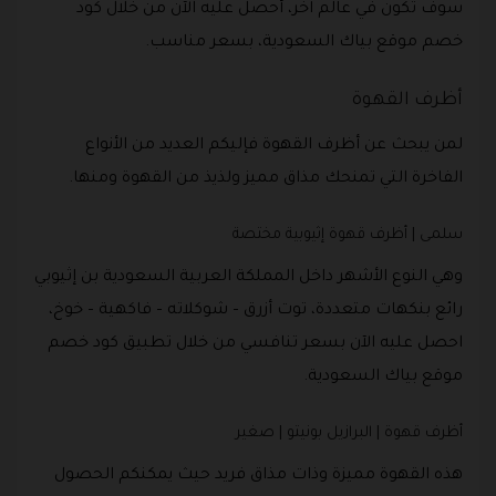
سوف تكون في عالم آخر، أحصل عليه الآن من خلال كود
خصم موقع بياك السعودية، بسعر مناسب.
أظرف القهوة
لمن يبحث عن أظرف القهوة فإليكم العديد من الأنواع
الفاخرة التي تمنحك مذاق مميز ولذيذ من القهوة ومنها.
سلمى | أظرف قهوة إثيوبية مختصة
وهي النوع الأشهر داخل المملكة العربية السعودية بن إثيوبي
رائع بنكهات متعددة، توت أزرق – شوكلاته – فاكهية – خوخ،
احصل عليه الآن بسعر تنافسي من خلال تطبيق كود خصم
موقع بياك السعودية.
أظرف قهوة | البرازيل بونيتو | صغير
هذه القهوة مميزة وذات مذاق فريد حيث يمكنكم الحصول