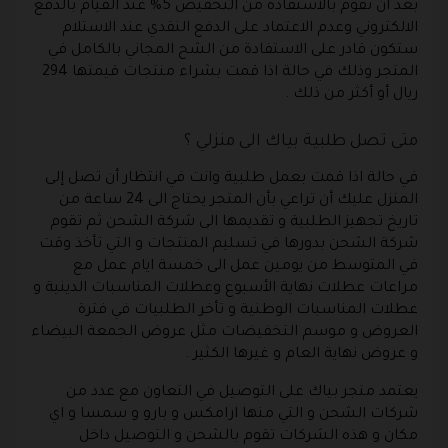
بعد ان تقوم بالاستفادة من التخفيض 5% عند القيام بالدفع
الالكتروني وعدم الاعتماد على الدفع النقدي عند الاستلام
ستكون قادر على الاستفادة من الشح المجاني بالكامل في
المتجر وذلك في حالة اذا قمت بشراء منتجات قيمتها 294
ريال أو أكثر من ذلك .
متى تصل طلبية بياك الى منزلي ؟
في حالة اذا قمت بعمل طلبية وانت في انتظار أن تصل إلى
المنزل عليك أن تراعي بأن المتجر يحتاج الى 24 ساعة من
تاريخ تجهيز الطلبية و تقديمها الى شركة الشحن ثم تقوم
شركة الشحن بدورها في تسليم المنتجات و التي تأخذ وقت
في المتوسط من يومين عمل الى خمسة ايام عمل مع
مراعات عطلات نهاية الأسبوع وعطلات المناسبات الدينية و
عطلات المناسبات الوطنية و تأخر الطلبيات في فترة
العروض و موسم التخفيضات مثل عروض الجمعة البيضاء
و عروض نهاية العام و غيرها الكثير .
يعتمد متجر بياك على التوصيل في التعاون مع عدد من
شركات الشحن و التي منها ارامكس و بارو و سمسا و اي
مكان و هذه الشركات تقوم بالشحن و التوصيل داخل