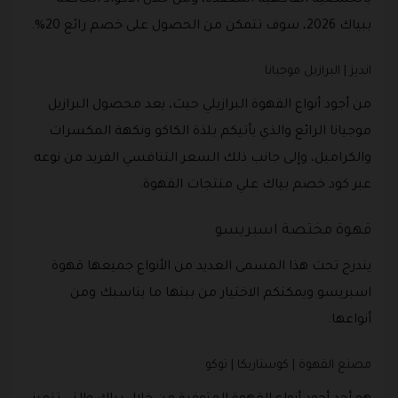
بالحمضية الفاكهية المعقّدة، ومن خلال الأكواد الخاصة
ببياك 2026، سوف تتمكن من الحصول على خصم رائع 20%.
انديز | البرازيل موجيانا
من أجود أنواع القهوة البرازيلي حيث، يعد محصول البرازيل
موجيانا الرائع والذي يأتيكم بلذة الكاكو ونكهة المكسرات
والكراميل، وإلى جانب ذلك السعر التنافسي الفريد من نوعه
عبر كود خصم بياك علي منتجات القهوة.
قهوة مختصة اسبريسو
يندرج تحت هذا المسمى العديد من الأنواع جميعها قهوة
اسبريسو ويمكنكم الاختيار من بينها ما يناسبك ومن
أنواعها.
مصنع القهوة | كوستاريكا | توكو