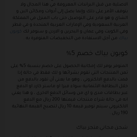
الاصلية من قبل البراندات المعروفة في هذا المجال ولا
يتوقف الأمر على ذلك وإنما يصل إلى أدوات ومكائن البن و
الشاي و هو قادر على التوصيل حتى باب المنزل في المملكة
العربية السعودية وفي الإمارات العربية المتحدة و في قطر
وفي الكويت وفي عمان و البحرين و الاردن و سنوفر لك
كوبون
بياك
من أجل الاستفادة من التخفيضات المتوفرة به .
كوبون بياك خصم 5%
المتوفر يوفر لك إمكانية الحصول على خصم بنسبة 5% على
ثمن المنتجات التي تقوم بشرائها و لك فقط في حالة إذا
قمت بالدفع الالكتروني ، وهو ما يعني أن تقود بالدفع من
خلال البطاقة الائتمانية سواء فيزا او ماستر كارد او الدفع
عبر بطاقات مدى و اي من وسائل الدفع الاخرى ، و هذا يعني
انه في حالة شراء منتجات قيمتها 200 ريال مع الدفع
الالكتروني سيتم توفير قيمة 10 ريال لتصبح القيمة النهائية
190 ريال .
شحن مجاني متجر بياك