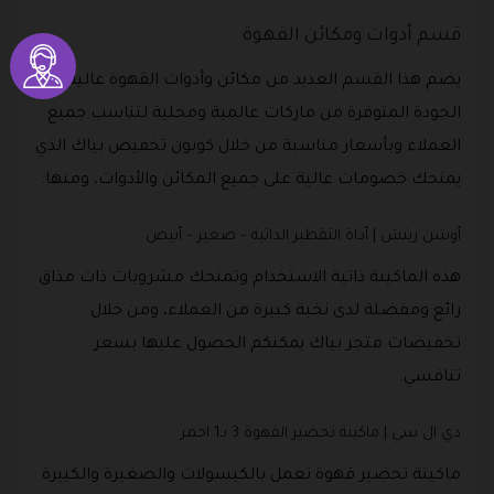
قسم أدوات ومكائن القهوة
يضم هذا القسم العديد من مكائن وأدوات القهوة عالية
الجودة المتوفرة من ماركات عالمية ومحلية لتناسب جميع
العملاء وبأسعار مناسبة من خلال كوبون تخفيض بياك الذي
يمنحك خصومات عالية على جميع المكائن والأدوات، ومنها.
أوشن ريتش | أداة التقطير الذاتية – صغير – أبيض
هذه الماكينة ذاتية الاستخدام وتمنحك مشروبات ذات مذاق
رائع ومفضلة لدى نخبة كبيرة من العملاء، ومن خلال
تخفيضات متجر بياك يمكنكم الحصول عليها بسعر
تنافسي.
دي ال سي | ماكينة تحضير القهوة 3 بـ1 احمر
ماكينة تحضير قهوة تعمل بالكبسولات والصغيرة والكبيرة