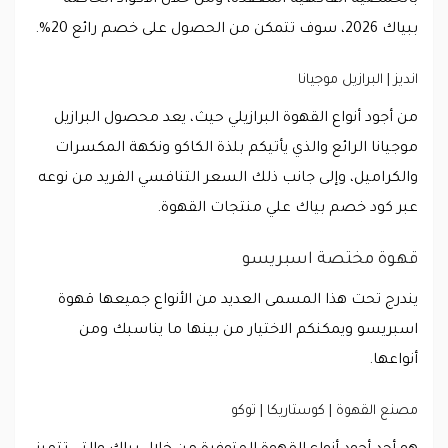
بالحمضية الفاكهية المعقّدة، ومن خلال الأكواد الخاصة
ببياك 2026، سوف تتمكن من الحصول على خصم رائع 20%.
انديز | البرازيل موجيانا
من أجود أنواع القهوة البرازيلي حيث، يعد محصول البرازيل
موجيانا الرائع والذي يأتيكم بلذة الكاكو ونكهة المكسرات
والكراميل، وإلى جانب ذلك السعر التنافسي الفريد من نوعه
عبر كود خصم بياك علي منتجات القهوة.
قهوة مختصة اسبريسو
يندرج تحت هذا المسمى العديد من الأنواع جميعها قهوة
اسبريسو ويمكنكم الاختيار من بينها ما يناسبك ومن
أنواعها.
مصنع القهوة | كوستاريكا | توكو