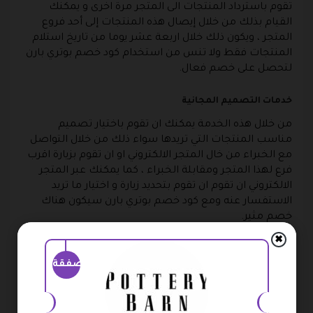
تقوم باسترداد المنتجات الى المتجر مرة اخرى و يمكنك
القيام بذلك من خلال إيصال هذه المنتجات إلى أحد فروع
المتجر ، ويكون ذلك خلال اربعة عشر يوما من تاريخ استلام
المنتجات فقط ولا تنس من استخدام كود خصم بوتري بارن
لتحصل على خصم فعال.
خدمات التصميم المجانية
من خلال هذه الخدمة يمكنك ان تقوم باختيار تصميم
مناسب المنتجات التي تريدها سواء ذلك من خلال التواصل
مع الخبراء من خال المتجر الالكتروني او ان تقوم بزيارة اقرب
فرع لهذا المتجر ومقابلة الخبراء ، كما يمكنك عبر المتجر
الالكتروني ان تقوم ان تقوم بتحديد زيارة و اختيار ما تريد
الاستفسار عنه ومع كود خصم بوتري بارن سيكون هناك
خصم مثير.
✖
خاصية وايت جلوف
صفقة
هذه الخاصية يمكنك الاعتماد عليها خاصة عند الرغبة في
شراء المنتجات الثقيلة و ذلك مثل الاثاث الكبير الحجم ، من
خلال هذه الخدمة فإنك ستكون قادر على شحن المنتجات