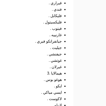
فيراري .
فندي .
فليكابل .
فليكسيتول .
فيتوب .
غارنييه .
جيانفرانكو فيري .
جيليت .
جيفنشي .
غوتشي .
غيرلان .
هيمالايا .3
هوغو بوس .
ايكو .
ايسي مياكي .
لاكوست .
لابيلو .