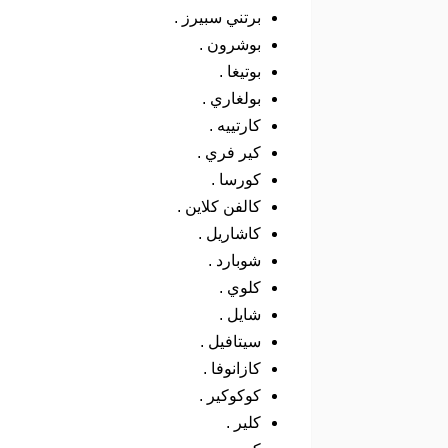
برتني سبيرز .
بوشرون .
بوتيغا .
بولغاري .
كارتييه .
كير فري .
كورسا .
كالفن كلاين .
كاشاريل .
شوبارد .
كلوي .
شايل .
سيتافيل .
كازانوفا .
كوكوكير .
كلير .