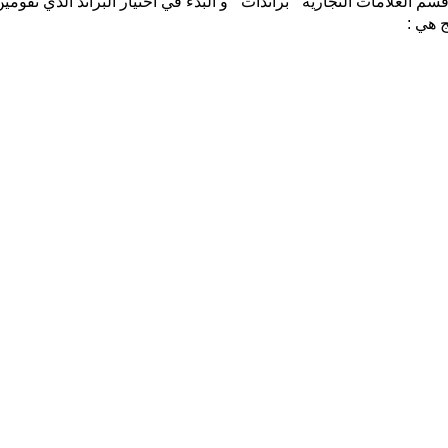
 العلامات التجارية ” براندات ” و البدء في اختيار البراند الذي تقومي
ج هي :