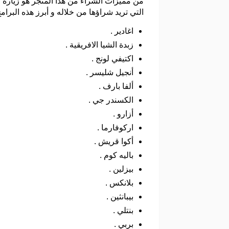
من مميزات الشراء من هذا المتجر هو زيارة قسم
التي تريد شراؤها من خلاله و أبرز هذه البرام
اغادير .
زبدة الشيا الافريقية .
اكتيفي لونج .
أنجيل شليسر .
ألفا بارف .
الكسندر جي .
أزارو .
اركوفارما .
أكوا قريش .
باليه كوم .
بيزلين .
بلانكس .
بيبانثين .
بنتلي .
بربي .