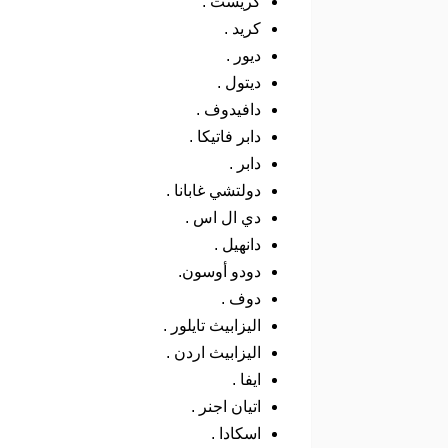
كريست .
كريد .
ديور .
ديتول .
دافيدوف .
دابر فاتيكا .
دابر .
دولتشي غابانا .
دي ال اس .
دانهيل .
دودو أوسون.
دوف .
اليزابيث تايلور .
اليزابيث اردن .
ايفا .
اتيان اجنر .
اسكادا .