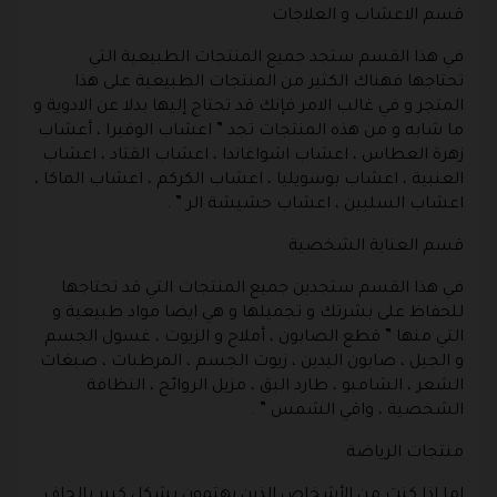
قسم الاعشاب و العلاجات
في هذا القسم ستجد جميع المنتجات الطبيعية التي
تحتاجها فهناك الكثير من المنتجات الطبيعية على هذا
المتجر و في غالب الامر فإنك قد تحتاج إليها بدلا عن الادوية و
ما شابه و من هذه المنتجات تجد ” اعشاب الوفيرا ، أعشاب
زهرة العطاس ، اعشاب اشواغاندا ، اعشاب القتاد ، اعشاب
العنبية ، اعشاب بوسويليا ، اعشاب الكركم ، اعشاب الماكا ،
اعشاب السلبين ، اعشاب حشيشة الر ” .
قسم العناية الشخصية
في هذا القسم ستجدين جميع المنتجات التي قد تحتاجها
للحفاظ على بشرتك و تجميلها و هي ايضا مواد طبيعية و
التي منها ” قطع الصابون ، أملاح و الزيوت ، غسول الجسم
و الجيل ، صابون اليدين ، زيوت الجسم ، المرطبات ، صبغات
الشعر ، الشامبو ، طارد البق ، مزيل الروائح ، النظافة
الشخصية ، واقي الشمس ” .
منتجات الرياضة
اما اذا كنت من الأشخاص الذين يهتمون بشكل كبير بالحاف