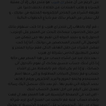
على الرغم من أن متجر
اي هيرب
هو متجر دولي إلا أن عملية
الشراء و طلب المنتجات من خلاله لا تختلف كثيرا عن
طريقة الشراء من المتاجر الالكترونية المحلية في دولتك ، و
لكي تتمكن من القيام بذلك قم باتباع الخطوات التالية :
– قم أولا بالذهاب إلى متجر اي هيرب و اذا كنت ستقوم بذلك
من خلال الحاسوب فيمكنك البحث عن المتجر على الإنترنت
الدخول إليه و تحديد الدولة التي تقيم بها حتى تتمكن من
الوصول الى المتجر المتخصص في دولتك ، أما إذا كنت
تفضل الشراء من خلال الهاتف الذكي فقم بزيارة المتجر و
تحميل التطبيق الخاص بشركة اي هيرب .
– بعد ذلك لابد من انشاء حساب على هذا المتجر ففي حالة
إذا كان لديك حساب مسبق يمكنك أن تقوم بالدخول الى
حسابك ، و إذا لم يكن لديك قم بالضغط على زر انشاء
حساب و قم بادخال البيانات المطلوبة و التي منها اسم
المستخدم وكلمة المرور والبريد الالكتروني ورقم الهاتف
تحديد الدولة التي تقيم بها ، ثم بعد ذلك ستصل اليك رسالة
تفعيل على الرقم من اجل تفعيل الحساب لديك .
– الان انت في الصفحة الرئيسية من هذا المتجر بعد ان قمت
بإنشاء حساب عليه قم بالبحث عن المنتج الذي تريد شرائه
سواء من خلال التخفيضات على الصفحة الرئيسية او يمكنك