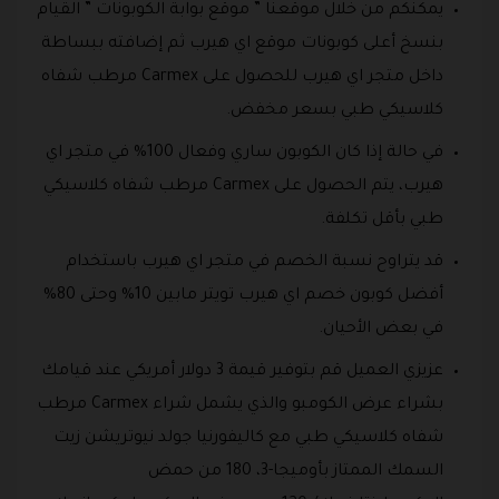
يمكنكم من خلال موقعنا ” موقع بوابة الكوبونات ” القيام
بنسخ أعلى كوبونات موقع اي هيرب ثم إضافته ببساطة
داخل متجر اي هيرب للحصول على Carmex‏ مرطب شفاه
كلاسيكي طبي بسعر مخفض.
في حالة إذا كان الكوبون ساري وفعال 100% في متجر اي
هيرب، يتم الحصول على Carmex‏ مرطب شفاه كلاسيكي
طبي بأقل تكلفة.
قد يتراوح نسبة الخصم في متجر اي هيرب باستخدام
أفضل كوبون خصم اي هيرب تويتر مابين 10% وحتى 80%
في بعض الأحيان.
عزيزي العميل قم بتوفير قيمة 3 دولار أمريكي عند قيامك
بشراء عرض الكومبو والذي يشمل شراء Carmex‏ مرطب
شفاه كلاسيكي طبي مع كاليفورنيا جولد نيوتريشن زيت
السمك الممتاز بأوميجا-3، 180 من حمض