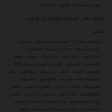
تويتر – انستجرام – يوتيوب – بنترست “.
تعرف على أقسام موقع اي هيرب
تسوق
مكملات غذائية: ” 5-هيدروكسيتريبتوفان – طحالب –
أحماض أمينية – مضادات أكسدة – أشواغاندا –
أستازانتين – عكبر النحل – بيتا جلوكان – بيوتين – عظام
ومفاصل – كالسيوم – كولاجين – الإنزيم المساعد Q10 –
كركمين – إنزيمات – ألياف – زيت سمك – بذور الكتان – ثوم
– الجنكة بيلوبا – جنسنغ – جلوكوزامين – خضراوات
وسوبرفود – القنب – أعشاب – العلاج التجانسي – حمض
الهيالورونيك – زيت الكريل – فيتامين ج الشحمي – لوتين –
ماكا – مغنيسيوم – بدائل للوجبات – السلبين المريمي
(سيليمارين) – معادن – فيتامينات متعددة – فطر –