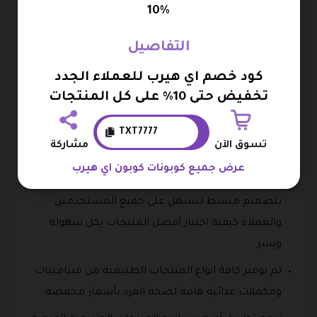
10%
الإعلان عن العروض الشهرية والعروض الاسبوعية
والعروض اليومية أيضاً الخاصة بكافة المنتجات الصحية
التفاصيل
الطبيعية.
كود خصم اي هيرب للعملاء الجدد
يوفر تطبيق آي هيرب لبيع المنتجات الطبيعية فرصة
تخفيض حتى 10% على كل المنتجات
لكافة المستخدمين عبر برنامج المكافآت للكسب من
TXT7777
خلال مشاركة الموقع مع الآخرين، والفوز بنسبة خصم
تسوق الآن
مشاركة
مميزة على بعض المنتجات.
عرض جميع كوبونات كوبون اي هيرب
تم توفير تطبيق آي هيرب لبيع المنتجات الطبيعية
بتصميم مبسط ليسهل على جميع المستخدمين
والعملاء كيفية اختيار أفضل المنتجات بكل سهولة
ويسر.
تم توفير كافة انواع المنتجات الطبيعية من فيتامينات
ومكملات غذائية هامة لصحة الفرد بأسعار مخفضة.