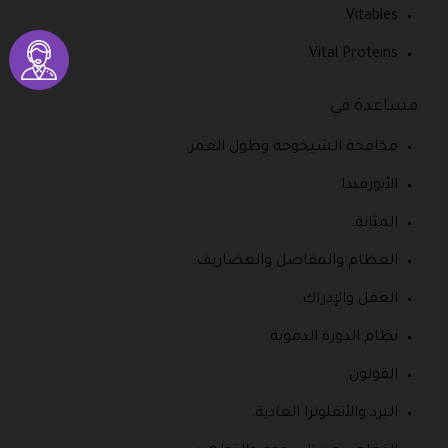
Vitables.
Vital Proteins.
مساعدة في
مكافحة الشيخوخة وطول العمر.
الأيورفيدا.
المثانة.
العظام والمفاصل والغضاريف.
العقل والإدراك.
نظام الدورة الدموية.
القولون.
البرد والأنفلونزا العادية.