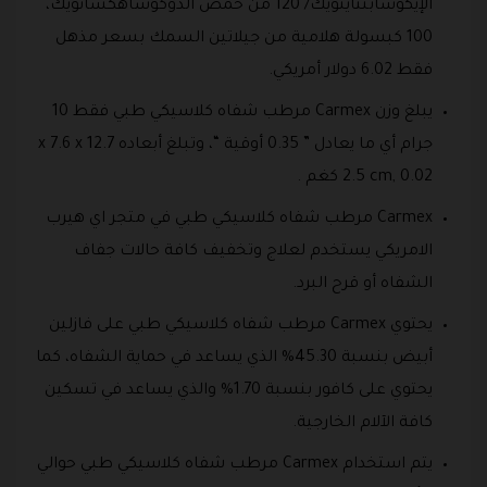
الإيكوسابنتاينويك/ 120 من حمض الدوكوساهكسانويك،
100 كبسولة هلامية من جيلاتين السمك بسعر مذهل
فقط 6.02 دولار أمريكي.
يبلغ وزن Carmex‏ مرطب شفاه كلاسيكي طبي فقط 10
جرام أي ما يعادل ” 0.35 أوقية “، وتبلغ أبعاده 12.7 x 7.6 x
2.5 cm, 0.02 كغم .
Carmex‏ مرطب شفاه كلاسيكي طبي في متجر اي هيرب
الامريكي يستخدم لعلاج وتخفيف كافة حالات جفاف
الشفاه أو قرح البرد.
يحتوي Carmex‏ مرطب شفاه كلاسيكي طبي على فازلين
أبيض بنسبة 45.30% الذي يساعد في حماية الشفاه، كما
يحتوي على كافور بنسبة 1.70% والذي يساعد في تسكين
كافة الآلام الخارجية.
يتم استخدام Carmex‏ مرطب شفاه كلاسيكي طبي حوالي