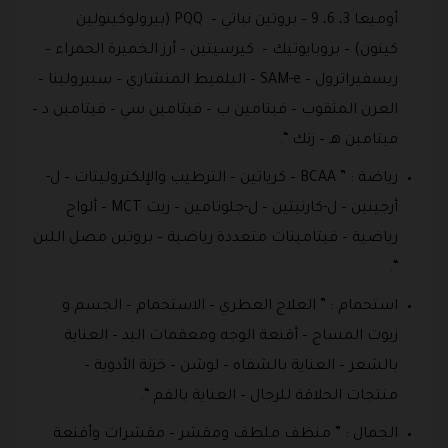
أوميغا 3، 6، 9 – بروتين نباتي – PQQ (بيرولوكينولين
كينون) – بروبايوتيك – كيرسيتين – أرز الخميرة الحمراء –
ريسفيراترول – SAM-e – البلميط المنشاري – سبيرولينا –
العرن المثقوب – فيتامين ب – فيتامين سي – فيتامين د –
فيتامين هـ – زنك “.
رياضة : ” BCAA – كرياتين – الترطيب والإلكتروليتات – ل-
أرجينين – ل-كارنيتين – ل-جلوتامين – زيت MCT – ألواح
رياضية – فيتامينات متعددة رياضية – بروتين مصل اللبن
“.
استحمام : ” العلاج العطري – الاستحمام – الجسم و
زيوت المساج – أقنعة الوجه ومعقمات اليد – العناية
بالشعر – العناية بالشفاه – لوشن – خزنة الأدوية –
منتجات الحلاقة للرجال – العناية بالفم “.
الجمال : ” منظف ملطف ومقشر – مقشرات وأقنعة