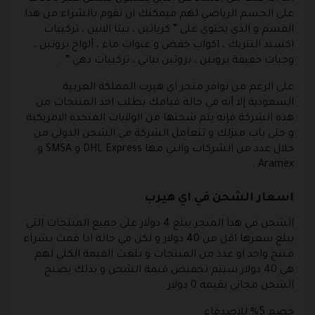
على الجسم الرياضي لهم فيمكنك ان تقوم بالشراء من هذا
القسم و الذي يحتوي على ” كرياتين ، بيتا الانين ، تركيبات
اكسيد النتريك ، اكواب خفض و عبوات ماء ، ألواح بروتين ،
وجبات خفيفة بروتين ، بروتين نباتي ، تركيبات دهي ” .
على الرغم من توافر متجر اي هيرب المملكة العربية
السعودية إلا أنه في حالة قيامك بطلب احد المنتجات من
هذه الشركة فإنه يتم شحنها من الولايات المتحدة الامريكية
و حتى باب منزلك و تتعامل الشركة في الشحن الدولي من
خلال عدد من الشركات والتي مها DHL Express و SMSA و
Aramex .
اسعار الشحن في اي هيرب
الشحن في هذا المتجر يبلغ 4 دولار على جميع المنتجات التي
يبلغ سعرها اقل من 40 دولار و لكن في حالة اذا قمت بشراء
منتج واحد او عدد من المنتجات و بلغت القيمة الكلي لهم
هي 40 دولار سيتم تخفيض قيمة الشحن و بذلك يصبح
الشحن مجاني بقيمة 0 دولار .
خصم 5% للاصدقاء