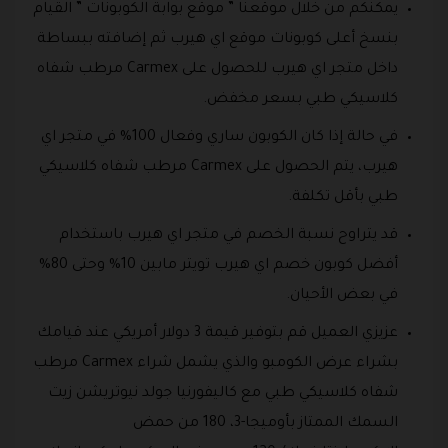
يمكنكم من خلال موقعنا ” موقع بوابة الكوبونات ” القيام
بنسخ أعلى كوبونات موقع اي هيرب ثم إضافته ببساطة
داخل متجر اي هيرب للحصول على Carmex‏ مرطب شفاه
كلاسيكي طبي بسعر مخفض.
في حالة إذا كان الكوبون ساري وفعال 100% في متجر اي
هيرب، يتم الحصول على Carmex‏ مرطب شفاه كلاسيكي
طبي بأقل تكلفة.
قد يتراوح نسبة الخصم في متجر اي هيرب باستخدام
أفضل كوبون خصم اي هيرب تويتر مابين 10% وحتى 80%
في بعض الأحيان.
عزيزي العميل قم بتوفير قيمة 3 دولار أمريكي عند قيامك
بشراء عرض الكومبو والذي يشمل شراء Carmex‏ مرطب
شفاه كلاسيكي طبي مع كاليفورنيا جولد نيوتريشن زيت
السمك الممتاز بأوميجا-3، 180 من حمض