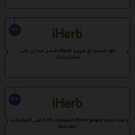
25%
كود خصم اي هيرب iHerb شحن مجاني على
مشترياتك
20%
كود خصم لموقع iHerb خصومات 10% على المكملات
الغذائية