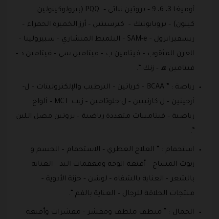
أوميغا 3، 6، 9 – بروتين نباتي – PQQ (بيرولوكينولين
كينون) – بروبايوتيك – كيرسيتين – أرز الخميرة الحمراء –
ريسفيراترول – SAM-e – البلميط المنشاري – سبيرولينا –
العرن المثقوب – فيتامين ب – فيتامين سي – فيتامين د –
فيتامين هـ – زنك “.
رياضة : ” BCAA – كرياتين – الترطيب والإلكتروليتات – ل-
أرجينين – ل-كارنيتين – ل-جلوتامين – زيت MCT – ألواح
رياضية – فيتامينات متعددة رياضية – بروتين مصل اللبن
“.
استحمام : ” العلاج العطري – الاستحمام – الجسم و
زيوت المساج – أقنعة الوجه ومعقمات اليد – العناية
بالشعر – العناية بالشفاه – لوشن – خزنة الأدوية –
منتجات الحلاقة للرجال – العناية بالفم “.
الجمال : ” منظف ملطف ومقشر – مقشرات وأقنعة