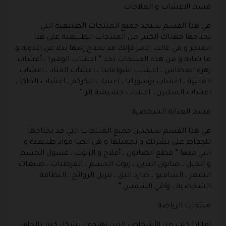
قسم الاعشاب و العلاجات
في هذا القسم ستجد جميع المنتجات الطبيعية التي
تحتاجها فهناك الكثير من المنتجات الطبيعية على هذا
المتجر و في غالب الامر فإنك قد تحتاج إليها بدلا عن الادوية و
ما شابه و من هذه المنتجات تجد ” اعشاب الوفيرا ، أعشاب
زهرة العطاس ، اعشاب اشواغاندا ، اعشاب القتاد ، اعشاب
العنبية ، اعشاب بوسويليا ، اعشاب الكركم ، اعشاب الماكا ،
اعشاب السلبين ، اعشاب حشيشة الر ” .
قسم العناية الشخصية
في هذا القسم ستجدين جميع المنتجات التي قد تحتاجها
للحفاظ على بشرتك و تجميلها و هي ايضا مواد طبيعية و
التي منها ” قطع الصابون ، أملاح و الزيوت ، غسول الجسم
و الجيل ، صابون اليدين ، زيوت الجسم ، المرطبات ، صبغات
الشعر ، الشامبو ، طارد البق ، مزيل الروائح ، النظافة
الشخصية ، واقي الشمس ” .
منتجات الرياضة
اما اذا كنت من الأشخاص الذين يهتمون بشكل كبير بالحاف