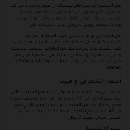
على الجسم الرياضي لهم فيمكنك ان تقوم بالشراء من هذا
القسم و الذي يحتوي على ” كرياتين ، بيتا الانين ، تركيبات
اكسيد النتريك ، اكواب خفض و عبوات ماء ، ألواح بروتين ،
وجبات خفيفة بروتين ، بروتين نباتي ، تركيبات دهي ” .
على الرغم من توافر متجر اي هيرب المملكة العربية
السعودية إلا أنه في حالة قيامك بطلب احد المنتجات من
هذه الشركة فإنه يتم شحنها من الولايات المتحدة الامريكية
و حتى باب منزلك و تتعامل الشركة في الشحن الدولي من
خلال عدد من الشركات والتي مها DHL Express و SMSA و
Aramex .
اسعار الشحن في اي هيرب
الشحن في هذا المتجر يبلغ 4 دولار على جميع المنتجات التي
يبلغ سعرها اقل من 40 دولار و لكن في حالة اذا قمت بشراء
منتج واحد او عدد من المنتجات و بلغت القيمة الكلي لهم
هي 40 دولار سيتم تخفيض قيمة الشحن و بذلك يصبح
الشحن مجاني بقيمة 0 دولار .
خصم 5% للاصدقاء