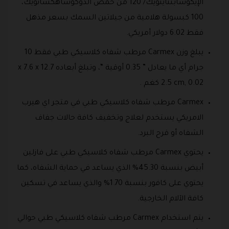
الإيكوسابنتاينويك/ 120 من حمض الدوكوساهكسانويك،
100 كبسولة هلامية من جيلاتين السمك بسعر مذهل
فقط 6.02 دولار أمريكي.
يبلغ وزن Carmex‏ مرطب شفاه كلاسيكي طبي فقط 10
جرام أي ما يعادل ” 0.35 أوقية “، وتبلغ أبعاده 12.7 x 7.6 x
2.5 cm, 0.02 كغم .
Carmex‏ مرطب شفاه كلاسيكي طبي في متجر اي هيرب
الامريكي يستخدم لعلاج وتخفيف كافة حالات جفاف
الشفاه أو قرح البرد.
يحتوي Carmex‏ مرطب شفاه كلاسيكي طبي على فازلين
أبيض بنسبة 45.30% الذي يساعد في حماية الشفاه، كما
يحتوي على كافور بنسبة 1.70% والذي يساعد في تسكين
كافة الآلام الخارجية.
يتم استخدام Carmex‏ مرطب شفاه كلاسيكي طبي حوالي