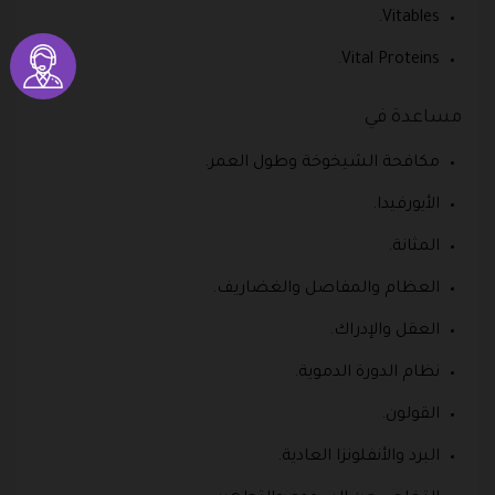
Vitables.
Vital Proteins.
مساعدة في
مكافحة الشيخوخة وطول العمر.
الأيورفيدا.
المثانة.
العظام والمفاصل والغضاريف.
العقل والإدراك.
نظام الدورة الدموية.
القولون.
البرد والأنفلونزا العادية.