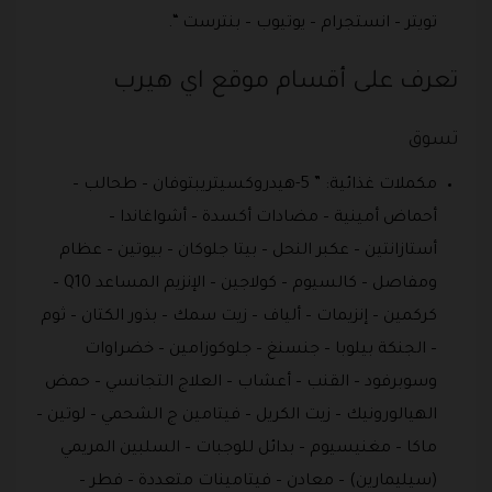
تويتر – انستجرام – يوتيوب – بنترست “.
تعرف على أقسام موقع اي هيرب
تسوق
مكملات غذائية: ” 5-هيدروكسيتريبتوفان – طحالب –
أحماض أمينية – مضادات أكسدة – أشواغاندا –
أستازانتين – عكبر النحل – بيتا جلوكان – بيوتين – عظام
ومفاصل – كالسيوم – كولاجين – الإنزيم المساعد Q10 –
كركمين – إنزيمات – ألياف – زيت سمك – بذور الكتان – ثوم
– الجنكة بيلوبا – جنسنغ – جلوكوزامين – خضراوات
وسوبرفود – القنب – أعشاب – العلاج التجانسي – حمض
الهيالورونيك – زيت الكريل – فيتامين ج الشحمي – لوتين –
ماكا – مغنيسيوم – بدائل للوجبات – السلبين المريمي
(سيليمارين) – معادن – فيتامينات متعددة – فطر –