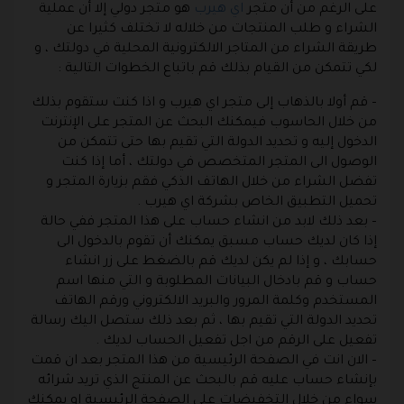
على الرغم من أن متجر
اي هيرب
هو متجر دولي إلا أن عملية
الشراء و طلب المنتجات من خلاله لا تختلف كثيرا عن
طريقة الشراء من المتاجر الالكترونية المحلية في دولتك ، و
لكي تتمكن من القيام بذلك قم باتباع الخطوات التالية :
– قم أولا بالذهاب إلى متجر اي هيرب و اذا كنت ستقوم بذلك
من خلال الحاسوب فيمكنك البحث عن المتجر على الإنترنت
الدخول إليه و تحديد الدولة التي تقيم بها حتى تتمكن من
الوصول الى المتجر المتخصص في دولتك ، أما إذا كنت
تفضل الشراء من خلال الهاتف الذكي فقم بزيارة المتجر و
تحميل التطبيق الخاص بشركة اي هيرب .
– بعد ذلك لابد من انشاء حساب على هذا المتجر ففي حالة
إذا كان لديك حساب مسبق يمكنك أن تقوم بالدخول الى
حسابك ، و إذا لم يكن لديك قم بالضغط على زر انشاء
حساب و قم بادخال البيانات المطلوبة و التي منها اسم
المستخدم وكلمة المرور والبريد الالكتروني ورقم الهاتف
تحديد الدولة التي تقيم بها ، ثم بعد ذلك ستصل اليك رسالة
تفعيل على الرقم من اجل تفعيل الحساب لديك .
– الان انت في الصفحة الرئيسية من هذا المتجر بعد ان قمت
بإنشاء حساب عليه قم بالبحث عن المنتج الذي تريد شرائه
سواء من خلال التخفيضات على الصفحة الرئيسية او يمكنك