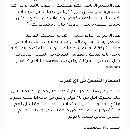
على الجسم الرياضي لهم فيمكنك ان تقوم بالشراء من هذا
القسم و الذي يحتوي على ” كرياتين ، بيتا الانين ، تركيبات
اكسيد النتريك ، اكواب خفض و عبوات ماء ، ألواح بروتين ،
وجبات خفيفة بروتين ، بروتين نباتي ، تركيبات دهي ” .
على الرغم من توافر متجر اي هيرب المملكة العربية
السعودية إلا أنه في حالة قيامك بطلب احد المنتجات من
هذه الشركة فإنه يتم شحنها من الولايات المتحدة الامريكية
و حتى باب منزلك و تتعامل الشركة في الشحن الدولي من
خلال عدد من الشركات والتي مها DHL Express و SMSA و
Aramex .
اسعار الشحن في اي هيرب
الشحن في هذا المتجر يبلغ 4 دولار على جميع المنتجات التي
يبلغ سعرها اقل من 40 دولار و لكن في حالة اذا قمت بشراء
منتج واحد او عدد من المنتجات و بلغت القيمة الكلي لهم
هي 40 دولار سيتم تخفيض قيمة الشحن و بذلك يصبح
الشحن مجاني بقيمة 0 دولار .
خصم 5% للاصدقاء