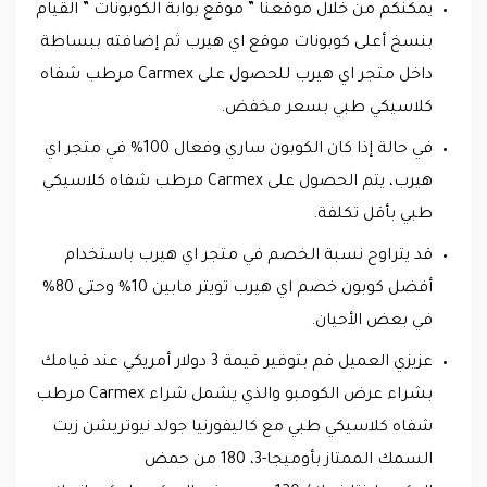
يمكنكم من خلال موقعنا ” موقع بوابة الكوبونات ” القيام
بنسخ أعلى كوبونات موقع اي هيرب ثم إضافته ببساطة
داخل متجر اي هيرب للحصول على Carmex‏ مرطب شفاه
كلاسيكي طبي بسعر مخفض.
في حالة إذا كان الكوبون ساري وفعال 100% في متجر اي
هيرب، يتم الحصول على Carmex‏ مرطب شفاه كلاسيكي
طبي بأقل تكلفة.
قد يتراوح نسبة الخصم في متجر اي هيرب باستخدام
أفضل كوبون خصم اي هيرب تويتر مابين 10% وحتى 80%
في بعض الأحيان.
عزيزي العميل قم بتوفير قيمة 3 دولار أمريكي عند قيامك
بشراء عرض الكومبو والذي يشمل شراء Carmex‏ مرطب
شفاه كلاسيكي طبي مع كاليفورنيا جولد نيوتريشن زيت
السمك الممتاز بأوميجا-3، 180 من حمض