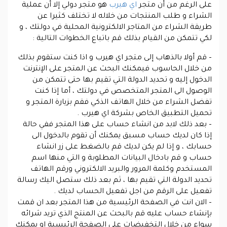
على الرغم من أن متجر
اي هيرب
هو متجر دولي إلا أن عملية
الشراء و طلب المنتجات من خلاله لا تختلف كثيرا عن
طريقة الشراء من المتاجر الالكترونية المحلية في دولتك ، و
لكي تتمكن من القيام بذلك قم باتباع الخطوات التالية :
– قم أولا بالذهاب إلى متجر اي هيرب و اذا كنت ستقوم بذلك
من خلال الحاسوب فيمكنك البحث عن المتجر على الإنترنت
الدخول إليه و تحديد الدولة التي تقيم بها حتى تتمكن من
الوصول الى المتجر المتخصص في دولتك ، أما إذا كنت
تفضل الشراء من خلال الهاتف الذكي فقم بزيارة المتجر و
تحميل التطبيق الخاص بشركة اي هيرب .
– بعد ذلك لابد من انشاء حساب على هذا المتجر ففي حالة
إذا كان لديك حساب مسبق يمكنك أن تقوم بالدخول الى
حسابك ، و إذا لم يكن لديك قم بالضغط على زر انشاء
حساب و قم بادخال البيانات المطلوبة و التي منها اسم
المستخدم وكلمة المرور والبريد الالكتروني ورقم الهاتف
تحديد الدولة التي تقيم بها ، ثم بعد ذلك ستصل اليك رسالة
تفعيل على الرقم من اجل تفعيل الحساب لديك .
– الان انت في الصفحة الرئيسية من هذا المتجر بعد ان قمت
بإنشاء حساب عليه قم بالبحث عن المنتج الذي تريد شرائه
سواء من خلال التخفيضات على الصفحة الرئيسية او يمكنك