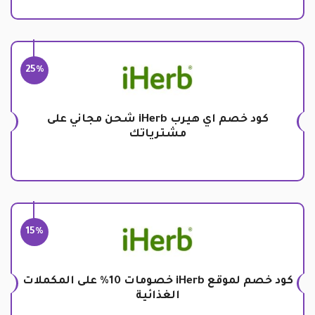
25%
كود خصم اي هيرب iHerb شحن مجاني على
مشترياتك
15%
كود خصم لموقع iHerb خصومات 10% على المكملات
الغذائية