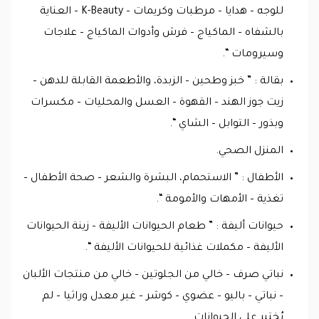
للوجه – هدايا – مرطبات وكريمات – K-Beauty – العناية
بالشفاه – الماكياج – فرش وأدوات الماكياج – علاجات
وسيرومات “.
بقالة : ” خبز وطحين – الزبدة، والأطعمة القابلة للدهن –
زيت جوز الهند – القهوة – العسل والمحليات – مكسرات
وبذور – التوابل – الشاي “.
المنزل الصحي.
الأطفال : ” الاستحمام، البشرة والشعر – صحة الأطفال –
تغذية – الأمهات والأمومة “.
حيوانات أليفة : ” طعام الحيوانات الأليفة – زينة الحيوانات
الأليفة – مكملات غذائية للحيوانات الأليفة “.
نباتي صرف – خالي من الجلوتين – خالي من منتجات الألبان
– نباتي – باليو – عضوي – كوشر – غير معدل وراثيا – لم
يُختبر على الحيوانات .