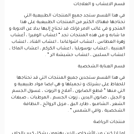
قسم الاعشاب و العلاجات
في هذا القسم ستجد جميع المنتجات الطبيعية التي
تحتاجها فهناك الكثير من المنتجات الطبيعية على هذا
المتجر و في غالب الامر فإنك قد تحتاج إليها بدلا عن الادوية و
ما شابه و من هذه المنتجات تجد ” اعشاب الوفيرا ، أعشاب
زهرة العطاس ، اعشاب اشواغاندا ، اعشاب القتاد ، اعشاب
العنبية ، اعشاب بوسويليا ، اعشاب الكركم ، اعشاب الماكا ،
اعشاب السلبين ، اعشاب حشيشة الر ” .
قسم العناية الشخصية
في هذا القسم ستجدين جميع المنتجات التي قد تحتاجها
للحفاظ على بشرتك و تجميلها و هي ايضا مواد طبيعية و
التي منها ” قطع الصابون ، أملاح و الزيوت ، غسول الجسم
و الجيل ، صابون اليدين ، زيوت الجسم ، المرطبات ، صبغات
الشعر ، الشامبو ، طارد البق ، مزيل الروائح ، النظافة
الشخصية ، واقي الشمس ” .
منتجات الرياضة
اما اذا كنت من الأشخاص الذين يهتمون بشكل كبير بالحاف