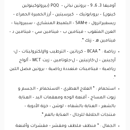
أوميغا 3، 6، 9 – بروتين نباتي – PQQ (بيرولوكينولين
كينون) – بروبايوتيك – كيرسيتين – أرز الخميرة الحمراء –
ريسفيراترول – SAM-e – البلميط المنشاري – سبيرولينا –
العرن المثقوب – فيتامين ب – فيتامين سي – فيتامين د –
فيتامين هـ – زنك “.
رياضة : ” BCAA – كرياتين – الترطيب والإلكتروليتات – ل-
أرجينين – ل-كارنيتين – ل-جلوتامين – زيت MCT – ألواح
رياضية – فيتامينات متعددة رياضية – بروتين مصل اللبن
“.
استحمام : ” العلاج العطري – الاستحمام – الجسم و
زيوت المساج – أقنعة الوجه ومعقمات اليد – العناية
بالشعر – العناية بالشفاه – لوشن – خزنة الأدوية –
منتجات الحلاقة للرجال – العناية بالفم “.
الجمال : ” منظف ملطف ومقشر – مقشرات وأقنعة