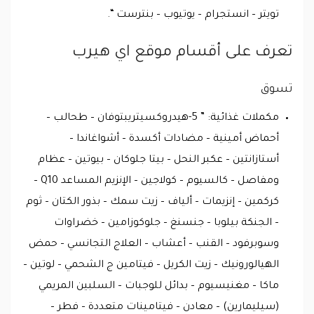
تويتر – انستجرام – يوتيوب – بنترست “.
تعرف على أقسام موقع اي هيرب
تسوق
مكملات غذائية: ” 5-هيدروكسيتريبتوفان – طحالب –
أحماض أمينية – مضادات أكسدة – أشواغاندا –
أستازانتين – عكبر النحل – بيتا جلوكان – بيوتين – عظام
ومفاصل – كالسيوم – كولاجين – الإنزيم المساعد Q10 –
كركمين – إنزيمات – ألياف – زيت سمك – بذور الكتان – ثوم
– الجنكة بيلوبا – جنسنغ – جلوكوزامين – خضراوات
وسوبرفود – القنب – أعشاب – العلاج التجانسي – حمض
الهيالورونيك – زيت الكريل – فيتامين ج الشحمي – لوتين –
ماكا – مغنيسيوم – بدائل للوجبات – السلبين المريمي
(سيليمارين) – معادن – فيتامينات متعددة – فطر –