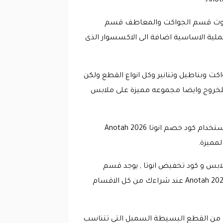
سوت قسم الجواكت والمعاطف قسم
عملية الاساسية اضافة الى الاكسسوار الذى
وبناطيل وتنانير وكل انواع القطع ولكن
 للخروج وايضا مجموعه مميزة على ملابس
من أروع الاقسام الموجودة بالمتجر مجموعتها المتميزة من القطع المنفردة للاطفال حقا فرصة استخدام كود خصم انوتا Anotah 2026
مميزة.
ملابس و كود تخفيض انوتا , يوجد قسم
التنزيلات ويشتمل تنزيلات على كل الاقسام النسائيه والبنات والاطفال وبالطبع يمكنك استخدام كود خصم انوتا Anotah 2026 عند شراءك من كل الاقسام
زة من القطع البسيطة السمبل التي تتناسب