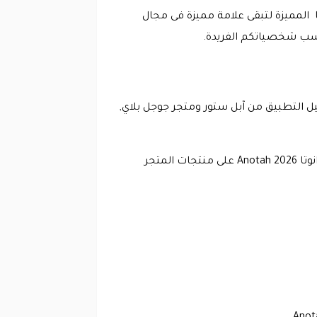
ا المميزة لتبقى علامة مميزة فى مجال
رنت أو تحميل التطبيق من آبل ستور ومتجر جوجل بلاي,
تسجيل الدخول على حسابك بالمتجر, بعد الدخول والتسجيل ,الآن يمكنك تصفح المتجر والاستفادة من كود خصم انوتا Anotah 2026 على منتجات المتجر