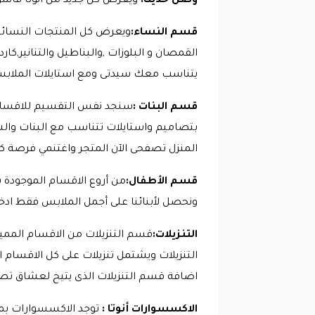
وصل حديثا:
ويعرض كل جديد من أنوتا فاشون بكل
قسم النساء:
ويعرض كل المنتجات النسا
القمصان و البلوزات ,والبناطيل والتنانير,
يتناسب معك سيدتى ومع استايلات الملاب
قسم البنات :
سنجد نفس التقسيم للاقسام 
بتصاميم واستايلات تتناسب مع البنات والش
المنزل تصفحى الآن المتجر واغتنمي فرصة
كود 
قسم الأطفال:
ونحصل لأبنائنا على أجمل الملابس فقط ادخ
التنزيلات:
قسم التنزيلات من الاقسام المميز
اضافة قسم التنزيلات الذى يتيح لعشاق تص
الاكسسوارات أنوتا :
توجد الاكسسوارات بمت