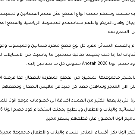
 الاقسام والعروض المتاحة عليها مثل كود خصم انوتا Anotah 2026.
ئية مقسم ومنظم حسب انواع القطع مثل قسم الفساتين والجمب
كارديجان وهدى,التريكو واطقم متناسقة.والمجموعة الرياضية والقطع ال
س المعروضة .
بالقسم النسائى مفرد كل نوع قطع منفرد فساتين وجمبسوت وجواكت 
ابات لذا إذا كنت جميلتنا طالبة ستجدين ما يناسبك من الاستايلات
خصم انوتا Anotah 2026 تسوقى كل ما تحتاجين إليه
.
لى الآن المتجر وشاهدى معنا كل جديد فى ملابس الاطفال وقطعهم ال
ة التى يتابعها الكثير من العملاء اضافة الى خصومات موقع انوتا لل
اميم انوتا الحصول على قطعهم بسعر مميز.
جر انوتا بكل أقسام المتجر النساء والبنات والأطفال مجموعة ممي