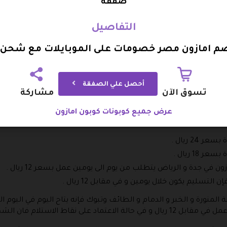
صفقة
 من الرياض و جدة .
 في حالة الشراء للمنتجات بقيمة 200 ريال أو أكثر من ذلك .
التفاصيل
 بقيمة 50% على الستة اشهر التالية .
كنك التسوق للعديد من المنتجات التي تأتي تحت اسم عروض مبكرة لب
م امازون مصر خصومات على الموبايلات مع شحن 
لاضافة الى القدرة على الاحتفاظ بهذه الألعاب للابد و ستحصل على اشتراك 
أحصل علي الصفقة
ر و المدة
تسوق الآن
مشاركة
 قصرت المدة كلما كان الشحن اغلى و كذلك هناك اختلاف على حس
عرض جميع كوبونات كوبون امازون
الية :
2 ريال .
18 ريال .
ي جدة و الرياض يتطلب من يوم الى يومين عمل بسعر 12 ريال .
لتسليم يكون خلال يومين و في مقابل 12 ريال .
الشحن خلال يومين و في مقابل 12 ريال .