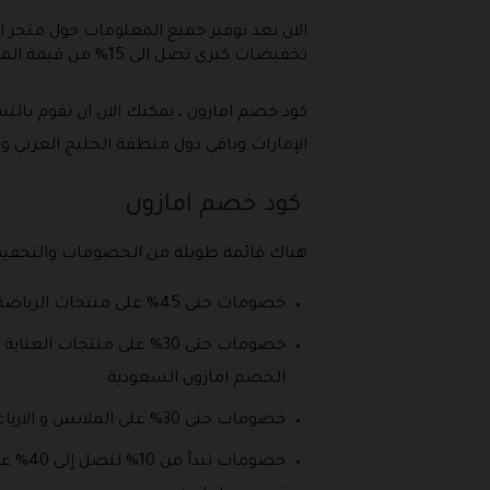
الان بعد توفير جميع المعلومات حول متجر 
تخفيضات كبرى تصل الى 15% من قيمة المنتجات بحد اقصى يبلغ 50 ريال في السعودية و 50 درهم في الإمارات .
كود خصم امازون ، يمكنك الان ان تقوم بال
الإمارات وباقي دول منطقة الخليج العربي و
كود خصم امازون
هناك قائمة طويلة من الخصومات والتخفيضات
خصومات حتى 45% على منتجات الرياضة و اللياقة مع توصيل مجاني و تقسيط بدون فوائد.
خصومات حتى 30% على منتج
الخصم امازون السعودية .
خصومات حتى 30% على الملابس و الازياء في المتجر مع الحصول على استرجاع مجاني.
خصوما