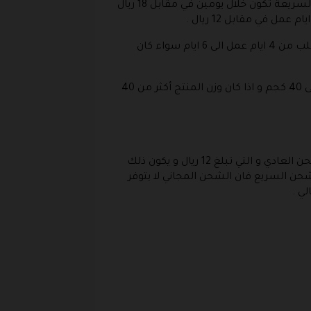
جميع المناطق السابقة فان الشحن خلالها هو شحن سريع اما بالنسبة لباقي مدن السعودية فإن عملية الشحن السريعة تكون خلال يومين في مقابل 18 ريال
أما عن المناطق النائية في السعودية والتي تقع على أطراف المدن فهي صاحبة الشحن الأبطأ في المتجر و هو يتطلب من 4 ايام عمل الى 6 ايام سواء كان
ما عن وزن المنتج فلابد ان يكون اقل من 10 كجم فإذا كان أكثر من ذلك فإن مصاريف الشحن العادي هي 25 ريال حتى 40 كجم و اذا كان وزن المنتج أكثر من 40
من باب توفير المصاريف المدفوعة فأنت قادر على أن تقوم بالحصول على الشحن المجاني وتوفير قيمة عملية الشحن العادي و التي تبلغ 12 ريال و يكون ذلك
 الحصول على الشحن السريع فان الشحن المجاني لا يتوفر