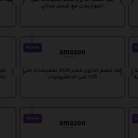
كود خصم امازون مصر خصومات على
كود خ
الموبايلات مع شحن مجاني
ة
صفقة
ة
كود خصم امازون مصر 2026 تخفيضات حتى
كود
15% على الالكترونيات
تخف
ة
صفقة