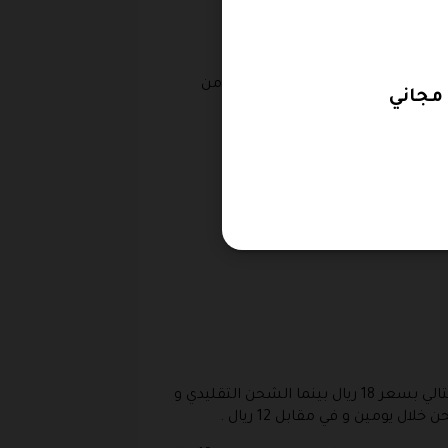
رايم و بالتالي ستحصل على الكثير من
مجاني
شهري في Twitch.tv .
ب توافر شحن مجاني من عدمه في
اما الشحن الى كل من مكة المكرمة و المدينة المنورة و الخبر و الدمام و الطائف وتبوك فإنه يتاح اليوم في اليوم التالي بسعر 18 ريال بينما الشحن التقليدي و