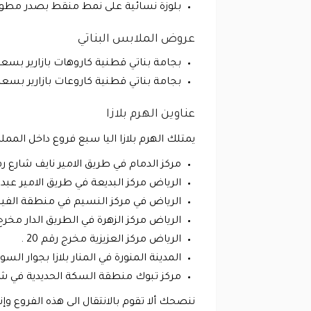
بلوزة نسائية على نمط منقط بصدر مطوي الثنايا بسعر 40 ريال بدلا من
عروض الملابس البناتي
بجامة بناتي قطنية كاروهات بازارير بسعر 30 ريال بدلا من 44 ريال بنسبة خصم 32%
بجامة بناتي قطنية كاروعات بازارير بسعر 35 ريال بدلا من 48 ريال بنسبة خصم 27%
عناوين الهرم بلازا
يمتلك الهرم بلازا اليا سبع فروع داخل المم
مركز الدمام في طريق الامير نايف شارع رقم 42 بجوار السوق المرك
الرياض مركز البديعة في طريق الامير عبدا
الرياض في مركز النسيم في منطقة الفيحاء مهرج رقم 18 
الرياض مركز الزهرة في الطريق الدار مخرج رق
الرياض مركز العزيزية مخرج رقم 20 .
المدينة المنورة في المنار بلازا بجوار الس
مركز تبوك منطقة السكة الحديدية في شارع
ننصحك ألا تقوم بالانتقال الى هذه الفروع و