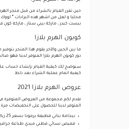
حين تقرر القيام بالشراء من قبل متجر الهر
محليا و لعل من اشهر هذه البرادات ” لووك تو
بيست كيدز ، ماركة بيبي ستار ، ماركة كون فين
كوبون الهرم بلازا
ما بين الحين والآخر يقوم هذا المتجر بتوفي
دور كوبون الهرم بلازا المتوفر لدينا فهو صا
سنوضح لك كيفية القيام بإنشاء حساب على 
كيفية اتمام عملية الشراء بعد ذلط .
عروض الهرم بلازا 2021
نقدم لكم مجموعة من العروض المتوفرة في 
المتوفر لدينا للحصول على التخفيضات مرة 
بيجامة بناني قطيفة برمودا بسعر 25 ريال بدلا من 36 ريال بنسبة خصم 31% .
قميص نسائي قطني ميدي طباعة جرافيك بسعر 35 ريال بدلا من 52 ريال ب