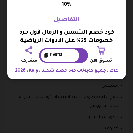
الشمس و الرمال و إنما تأتي من براندات عالمية ومحلية
10%
مشهورة، أما عن أشهر الماركات المتوفرة في المتجر التي
يمكنك الحصول علي تخفيض عليها باستخدام كود خصم
التفاصيل
صن اند ساند فهي :
كود خصم الشمس و الرمال لأول مرة
خصومات 25% على الادوات الرياضية
اديداس .
زوجر .
EMG18
تسوق الآن
مشاركة
فينوم .
عرض جميع كوبونات كود خصم شمس ورمال 2026
ارينا.
اسيكس .
باهي عليه خصومات عند استخدام كود خصم سن اند
ساند سبورتس .
بودي سكلتشير .
كولومبيا .