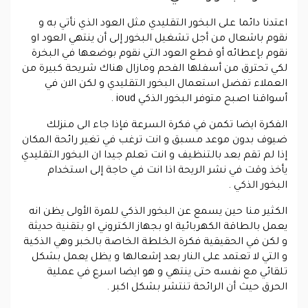
اعتدنا دائما على البخور التقليدي مثل العود الذي نأتي به و
نقوم باشعال من أجل تشغيل البخور إلى أن ينتهي العود او
نقوم بإعطائه أو قطع العود التي نقوم بوضعها في البخرة
لكي تحترق من أسفلها الفحم ومازال هناك شريحة كبيرة من
العملاء تفضل استعمال البخور التقليدي و لكن الان في
أسواقنا اصبح متوفر البخور الذكي ioud .
الفكرة ايضا تكمن في فكرة السرعة فإذا جاء الى منزلك
ضيوف بدون موعد مسبق و انت ترغب في تغير رائحة المكان
إذا لم تقم بعد بالتنظيف و انت تعلم جيدا ان البخور التقليدي
يأخذ وقت في نشر الريحة اذا انت في حاجة إلى استخدام
البخور الذكي .
الكثير منا حين يسمع عن البخور الذكي للمرة الأولى يظن انه
يعمل بالطاقة الكهربائية او بجهاز الكتروني او بتقنية حديثة
و لكن في الحقيقية فكرة الخلطة الخاصة بالخبر وهي الذكية
و التي لا تعتمد على النار بعد إشعالها و يظل يعمل بشكل
تلقائي مع نفسه حتى ينتهي و هو ايضا اسرع في عملية
الحرق حيث أن الرائحة تنتشر بشكل اكبر .