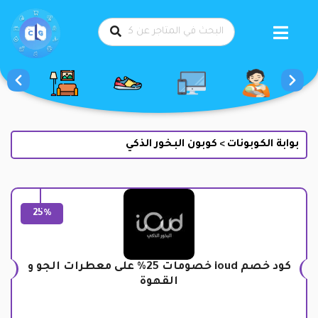
طي
حتوى
بوابة الكوبونات
كوبون البخور الذكي
>
25%
كود خصم ioud خصومات 25% على معطرات الجو و
القهوة