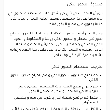
صندوق البخور الذكي
نرى أن البخور الذكي يأتي في شكل علب مستطيلة تحتوي في
جزء منها على بق مخصص لوضع البخور الذكي والجزء الثاني
منها يحتوي على قطع البخور فقط .
يوفر المتجر أيضا مجموعات كاملة و شاملة للبخور و قطع
بخور ذكي معطر و البخور الذكي روشا و المخلوط و العود
الذكي الصافي و معطرا الجز ز المفارش الذكية و منتجات
اعادة التعبئة و المميز انك قادر على طفي هذا العود و إعادة
تشغيله مرة ثانية في وقت اخر .
طريقة استخدام البخور الذكي
قم بفتح صندوق البخور الذكي و قم باخراج صحن البخور
الذكي .
قم بإخراج قطع البخور ذات التصميم العودي و قم
بتركيبها في الفتحة الوسطية لصحن البخور .
فقط قم بوضع شعلة النار بالقرب من منه و يشتعل
لمدة ثواني .
انتظر الى ان تختفي النار و يظل البخور يتعل بكل تلقائي