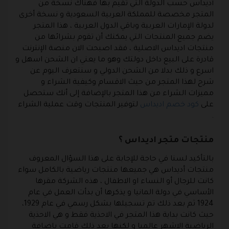
أديداس حسب الدولة التي تقيم بها فهناك نسخة من
المتجر مخصصة للمملكة العربية السعودية و نسخة أخرى
لدولة الإمارات العربية وباقي الدول العربية ، هذا المتجر
يضم جميع المنتجات التي يمكنك أن تقوم بشرائها من
منتجات اديداس الاصلية ، فقد اصبحت الان منصة الإنترنت
قادرة على البيع داخل دولتك وهو ما يعني ان الشحن اسهل و
اسرع و ذلك بدلا من الشحن الدولي و سنتعرف اليوم عن
شرح لهذا المتجر من حيث الاقسام وكيفية الشراء و
مميزات الشراء من هذا المتجر بالإضافة إلى أنك ستحصل
على
كود خصم اديداس
لتوفير المنتجات وقت عملية الشراء
.
منتجات متجر اديداس ؟
بالتأكيد لسنا في حاجة للإجابة على هذا السؤال المعروف
منتجات أديداس هي جميعها منتجات رياضية بالكامل سواء
كانت للرجال أو النساء او الاطفال ، هذه الشركة مقرها
الأساسي في دولة المانيا و يذكرها أن بدأت العمل في عام
1924 ثم بعد ذلك تم تسجيلها بشكل رسمي في عام 1929،
حيث كانت بداية هذا المتجر في الاحذية فقط و هي الاحذية
الرياضية الاشهر عالميا و لكنها بعد ذلك قامت باضافة