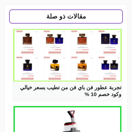
مقالات ذو صلة
تجربة عطور فن باي فن من تطيب بسعر خيالي
وكود خصم 10 %